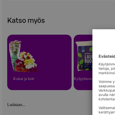
Katso myös
Kukat ja koti
Kylpyhuone ja sauna
Ladataan...