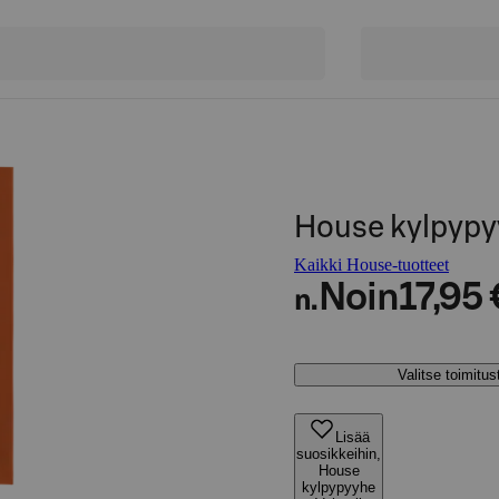
House kylpypy
Kaikki House-tuotteet
Noin
17,95 
n.
Valitse toimitu
Lisää
suosikkeihin,
House
kylpypyyhe