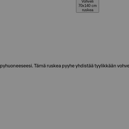
Vohveli
70x140 cm
ruskea
ylpyhuoneeseesi. Tämä ruskea pyyhe yhdistää tyylikkään vohve