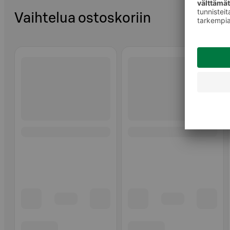
Vaihtelua ostoskoriin
Ohita listaus