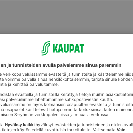
Kylpypyyhkeet