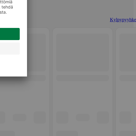
Kylpypyyhke