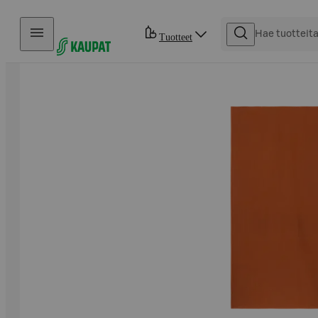
Hyppää sisältöön
Tuotteet