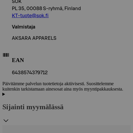
SOK
PL 35, 00088 S-ryhmä, Finland
KT-tuote@sok.fi
Valmistaja
AKSARA APPARELS
EAN
6438574379712
Päivitämme palvelun tuotetietoja aktiivisesti. Suosittelemme
kuitenkin tarkistamaan ainesosat aina myös myyntipakkauksesta.
Sijainti myymälässä