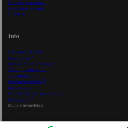
Näin tilaat ja muokkaat
Kaikki ohjeet ja vinkit
In English
Info
S-Business yrityksille
Oiva-raportit
Osuuskauppojen yhteystiedot
Tilaus- ja toimitusehdot
Tietosuojakäytäntö
Palvelun käyttöehdot
Saavutettavuus
Mobiilisovelluksen saavutettavuus
Mainostajalle
Muuta evästeasetuksia
S-ryhmän palvelut