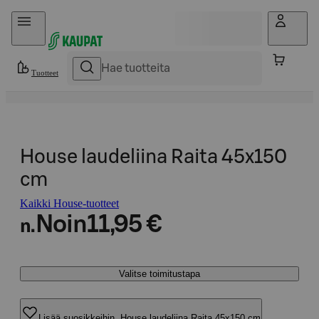
Hyppää sisältöön
Tuotteet
House laudeliina Raita 45x150
cm
Kaikki House-tuotteet
Noin
11,95 €
n.
Valitse toimitustapa
Lisää suosikkeihin, House laudeliina Raita 45x150 cm