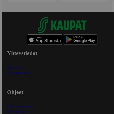
Yhteystiedot
Myymälät
Asiakaspalvelu
Ohjeet
Ensitilaajan ohjeet
Näin maksat