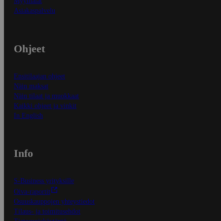
Myymälät
Asiakaspalvelu
Ohjeet
Ensitilaajan ohjeet
Näin maksat
Näin tilaat ja muokkaat
Kaikki ohjeet ja vinkit
In English
Info
S-Business yrityksille
Oiva-raportit
Osuuskauppojen yhteystiedot
Tilaus- ja toimitusehdot