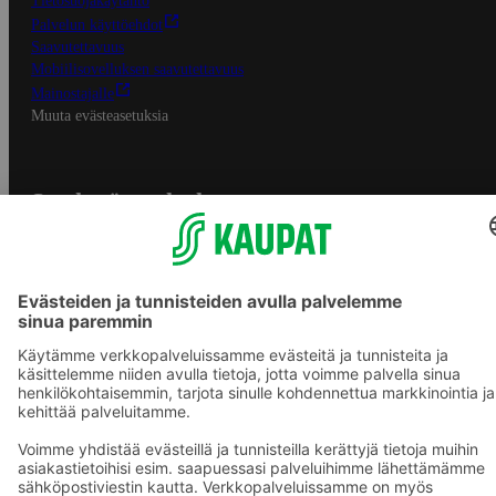
Tietosuojakäytäntö
Palvelun käyttöehdot
Saavutettavuus
Mobiilisovelluksen saavutettavuus
Mainostajalle
Muuta evästeasetuksia
S-ryhmän palvelut
S-ryhmä
Asiakasomistajuus
Yhteishyvä Ruoka -sovellus
S-ostoslista -sovellus
Prisma.fi
Sokos.fi
S-Pankki
Yhteishyvä
Sokos Hotels
Raflaamo