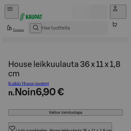
Hyppää sisältöön
Tuotteet
House leikkuulauta 36 x 11 x 1,8
cm
Kaikki House-tuotteet
Noin
6,90 €
n.
Valitse toimitustapa
Lisää suosikkeihin, House leikkuulauta 36 x 11 x 1,8 cm