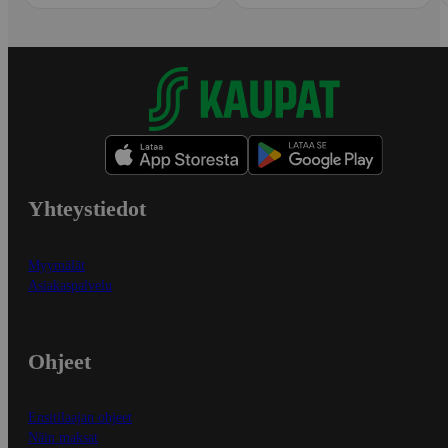
Yhteystiedot
Myymälät
Asiakaspalvelu
Ohjeet
Ensitilaajan ohjeet
Näin maksat