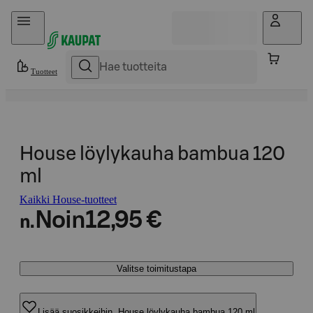
Hyppää sisältöön
Tuotteet
House löylykauha bambua 120
ml
Kaikki House-tuotteet
Noin
12,95 €
n.
Valitse toimitustapa
Lisää suosikkeihin, House löylykauha bambua 120 ml