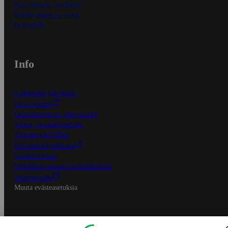
Näin tilaat ja muokkaat
Kaikki ohjeet ja vinkit
In English
Info
S-Business yrityksille
Oiva-raportit
Osuuskauppojen yhteystiedot
Tilaus- ja toimitusehdot
Tietosuojakäytäntö
Palvelun käyttöehdot
Saavutettavuus
Mobiilisovelluksen saavutettavuus
Mainostajalle
Muuta evästeasetuksia
S-ryhmän palvelut