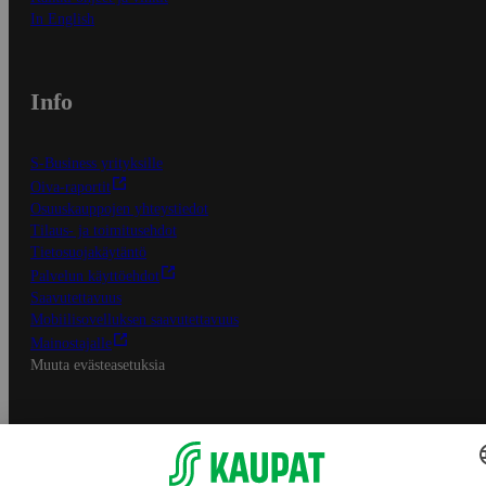
In English
Info
S-Business yrityksille
Oiva-raportit
Osuuskauppojen yhteystiedot
Tilaus- ja toimitusehdot
Tietosuojakäytäntö
Palvelun käyttöehdot
Saavutettavuus
Mobiilisovelluksen saavutettavuus
Mainostajalle
Muuta evästeasetuksia
S-ryhmän palvelut