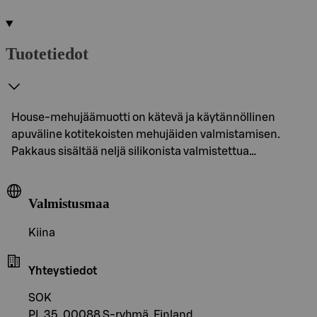
Tuotetiedot
House-mehujäämuotti on kätevä ja käytännöllinen
apuväline kotitekoisten mehujäiden valmistamisen.
Pakkaus sisältää neljä silikonista valmistettua…
Valmistusmaa
Kiina
Yhteystiedot
SOK
PL 35, 00088 S-ryhmä, Finland