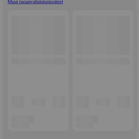
Muut ruoanvalmistustuotteet
Ohita listaus