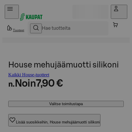
Hyppää sisältöön
Tuotteet
House mehujäämuotti silikoni
Kaikki House-tuotteet
Noin
7,90 €
n.
Valitse toimitustapa
Lisää suosikkeihin, House mehujäämuotti silikoni