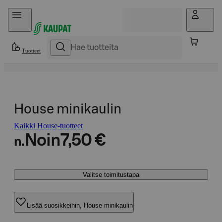
Hyppää sisältöön
Tuotteet
House minikaulin
Kaikki House-tuotteet
Noin
7,50 €
n.
Valitse toimitustapa
Lisää suosikkeihin, House minikaulin