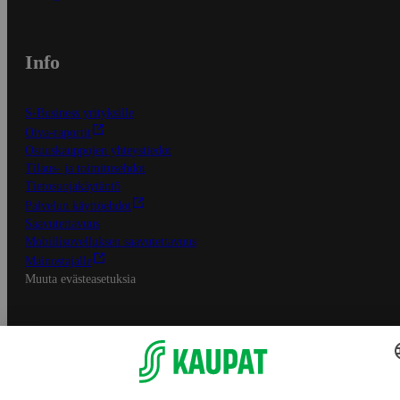
Info
S-Business yrityksille
Oiva-raportit
Osuuskauppojen yhteystiedot
Tilaus- ja toimitusehdot
Tietosuojakäytäntö
Palvelun käyttöehdot
Saavutettavuus
Mobiilisovelluksen saavutettavuus
Mainostajalle
Muuta evästeasetuksia
S-ryhmän palvelut
S-ryhmä