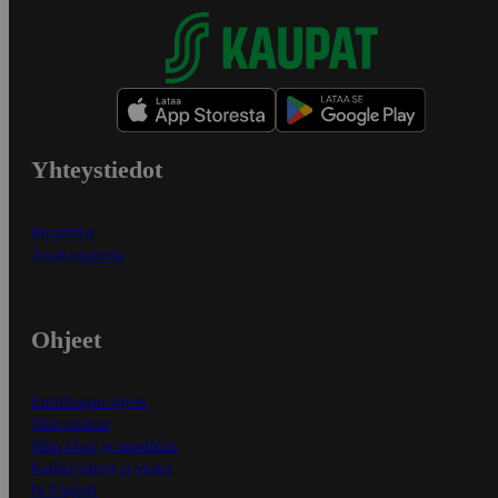
Yhteystiedot
Myymälät
Asiakaspalvelu
Ohjeet
Ensitilaajan ohjeet
Näin maksat
Näin tilaat ja muokkaat
Kaikki ohjeet ja vinkit
In English