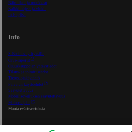
Näin tilaat ja muokkaat
Kaikki ohjeet ja vinkit
In English
Info
S-Business yrityksille
Oiva-raportit
Osuuskauppojen yhteystiedot
Tilaus- ja toimitusehdot
Tietosuojakäytäntö
Palvelun käyttöehdot
Saavutettavuus
Mobiilisovelluksen saavutettavuus
Mainostajalle
Muuta evästeasetuksia
S-ryhmän palvelut