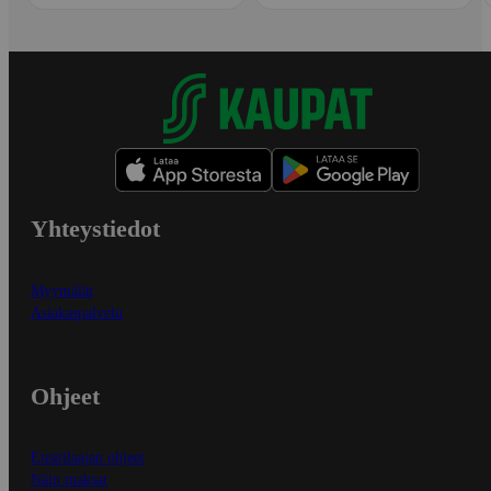
Yhteystiedot
Myymälät
Asiakaspalvelu
Ohjeet
Ensitilaajan ohjeet
Näin maksat