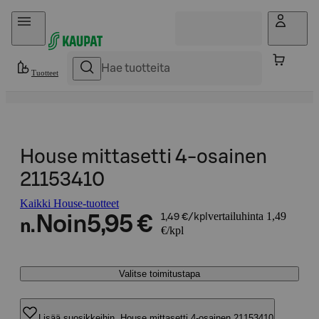
Hyppää sisältöön
Tuotteet
House mittasetti 4-osainen
21153410
Kaikki House-tuotteet
vertailuhinta 1,49
Noin
5,95 €
1,49 €/kpl
n.
€/kpl
Valitse toimitustapa
Lisää suosikkeihin, House mittasetti 4-osainen 21153410