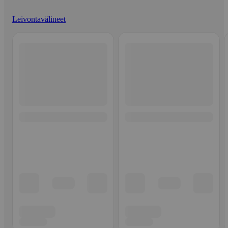
Leivontavälineet
Ohita listaus