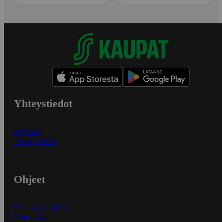
Yhteystiedot
Myymälät
Asiakaspalvelu
Ohjeet
Ensitilaajan ohjeet
Näin maksat