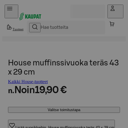
Hyppää sisältöön
Tuotteet
House muffinssivuoka teräs 43
x 29 cm
Kaikki House-tuotteet
Noin
19,90 €
n.
Valitse toimitustapa
Lisää suosikkeihin, House muffinssivuoka teräs 43 x 29 cm