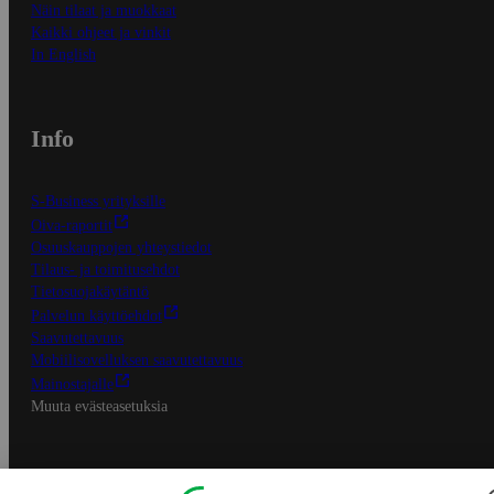
Näin tilaat ja muokkaat
Kaikki ohjeet ja vinkit
In English
Info
S-Business yrityksille
Oiva-raportit
Osuuskauppojen yhteystiedot
Tilaus- ja toimitusehdot
Tietosuojakäytäntö
Palvelun käyttöehdot
Saavutettavuus
Mobiilisovelluksen saavutettavuus
Mainostajalle
Muuta evästeasetuksia
S-ryhmän palvelut