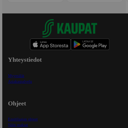
Yhteystiedot
Myymälät
Asiakaspalvelu
Ohjeet
Ensitilaajan ohjeet
Näin maksat