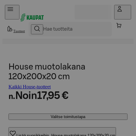
Hyppää sisältöön
Tuotteet
House muotolakana
120x200x20 cm
Kaikki House-tuotteet
Noin
17,95 €
n.
Valitse toimitustapa
Lisää suosikkeihin, House muotolakana 120x200x20 cm