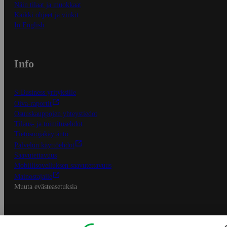
Näin tilaat ja muokkaat
Kaikki ohjeet ja vinkit
In English
Info
S-Business yrityksille
Oiva-raportit
Osuuskauppojen yhteystiedot
Tilaus- ja toimitusehdot
Tietosuojakäytäntö
Palvelun käyttöehdot
Saavutettavuus
Mobiilisovelluksen saavutettavuus
Mainostajalle
Muuta evästeasetuksia
S-ryhmän palvelut