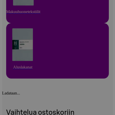
Makuuhuonetekstiilit
Aluslakanat
Ladataan...
Vaihtelua ostoskoriin