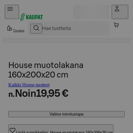
Hyppää sisältöön
Tuotteet
House muotolakana
160x200x20 cm
Kaikki House-tuotteet
Noin
19,95 €
n.
Valitse toimitustapa
Lisää suosikkeihin, House muotolakana 160x200x20 cm