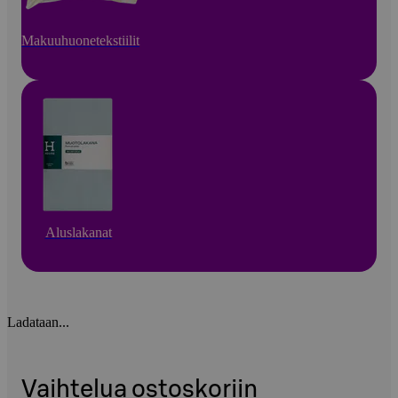
Makuuhuonetekstiilit
Aluslakanat
Ladataan...
Vaihtelua ostoskoriin