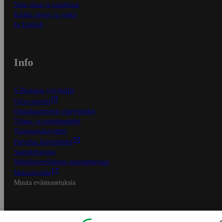
Näin tilaat ja muokkaat
Kaikki ohjeet ja vinkit
In English
Info
S-Business yrityksille
Oiva-raportit
Osuuskauppojen yhteystiedot
Tilaus- ja toimitusehdot
Tietosuojakäytäntö
Palvelun käyttöehdot
Saavutettavuus
Mobiilisovelluksen saavutettavuus
Mainostajalle
Muuta evästeasetuksia
S-ryhmän palvelut