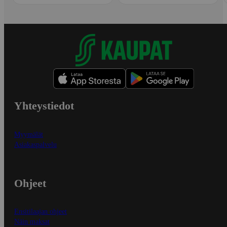
Yhteystiedot
Myymälät
Asiakaspalvelu
Ohjeet
Ensitilaajan ohjeet
Näin maksat