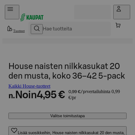
Hyppää sisältöön
Tuotteet
House naisten nilkkasukat 20
den musta, koko 36–42 5-pack
Kaikki House-tuotteet
vertailuhinta 0,99
Noin
4,95 €
0,99 €/pr
n.
€/pr
Valitse toimitustapa
Lisää suosikkeihin, House naisten nilkkasukat 20 den musta,