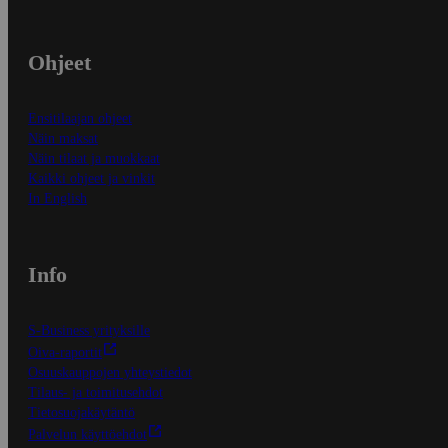
Ohjeet
Ensitilaajan ohjeet
Näin maksat
Näin tilaat ja muokkaat
Kaikki ohjeet ja vinkit
In English
Info
S-Business yrityksille
Oiva-raportit
Osuuskauppojen yhteystiedot
Tilaus- ja toimitusehdot
Tietosuojakäytäntö
Palvelun käyttöehdot