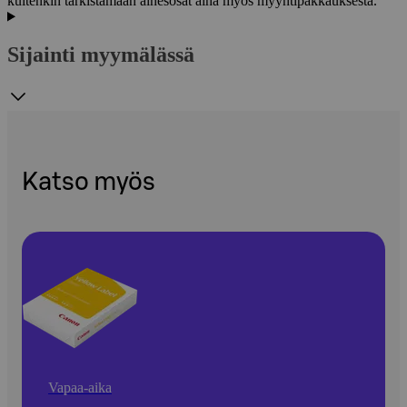
kuitenkin tarkistamaan ainesosat aina myös myyntipakkauksesta.
Sijainti myymälässä
Katso myös
Vapaa-aika