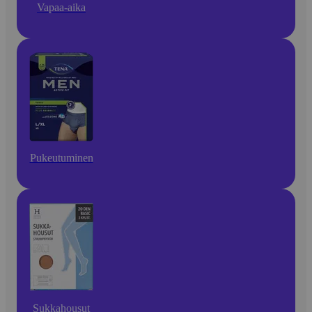
Vapaa-aika
Pukeutuminen
Sukkahousut