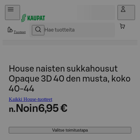
Hyppää sisältöön
Tuotteet
House naisten sukkahousut
Opaque 3D 40 den musta, koko
40-44
Kaikki House-tuotteet
Noin
6,95 €
n.
Valitse toimitustapa