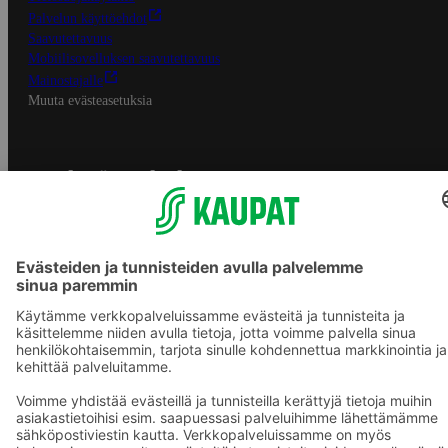
Palvelun käyttöehdot
Saavutettavuus
Mobiilisovelluksen saavutettavuus
Mainostajalle
Muuta evästeasetuksia
S-ryhmän palvelut
S-ryhmä
Asiakasomistajuus
Yhteishyvä Ruoka -sovellus
S-ostoslista -sovellus
Prisma.fi
Sokos.fi
S-Pankki
Yhteishyvä
Sokos Hotels
Raflaamo