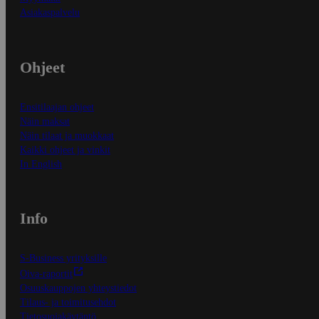
Asiakaspalvelu
Ohjeet
Ensitilaajan ohjeet
Näin maksat
Näin tilaat ja muokkaat
Kaikki ohjeet ja vinkit
In English
Info
S-Business yrityksille
Oiva-raportit
Osuuskauppojen yhteystiedot
Tilaus- ja toimitusehdot
Tietosuojakäytäntö