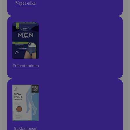
Vapaa-aika
Pukeutuminen
Sukkahousut