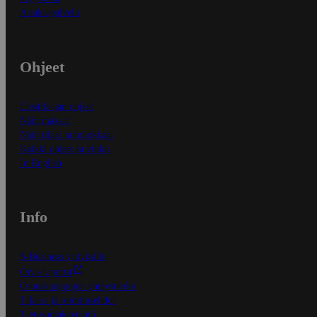
Asiakaspalvelu
Ohjeet
Ensitilaajan ohjeet
Näin maksat
Näin tilaat ja muokkaat
Kaikki ohjeet ja vinkit
In English
Info
S-Business yrityksille
Oiva-raportit
Osuuskauppojen yhteystiedot
Tilaus- ja toimitusehdot
Tietosuojakäytäntö