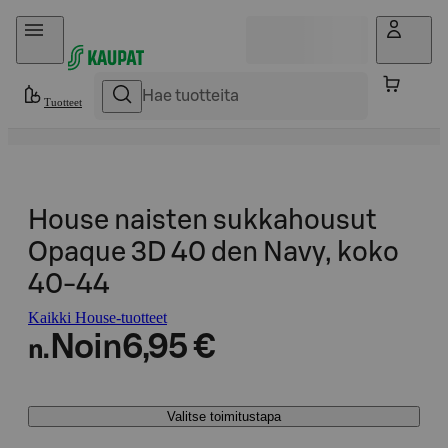
Hyppää sisältöön
Tuotteet
House naisten sukkahousut
Opaque 3D 40 den Navy, koko
40-44
Kaikki House-tuotteet
Noin
6,95 €
n.
Valitse toimitustapa