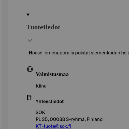
Tuotetiedot
House-omenaporalla poistat siemenkodan helpos
Valmistusmaa
Kiina
Yhteystiedot
SOK
PL 35, 00088 S-ryhmä, Finland
KT-tuote@sok.fi