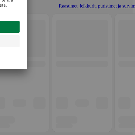
Raastimet, leikkurit, puristimet ja survim