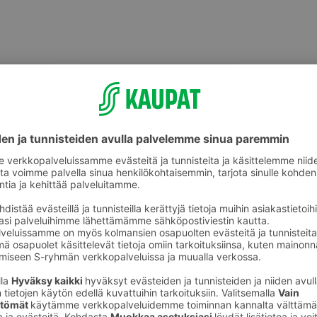
Raastimet, leikkurit, puristimet ja
survimet