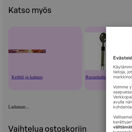
Katso myös
Keittiö ja kattaus
Ruoanlaittovälineet
Ladataan...
Vaihtelua ostoskoriin