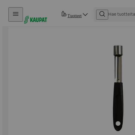
Hyppää sisältöön
Tuotteet