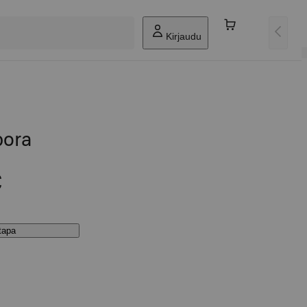
Kirjaudu
ora
€
stapa