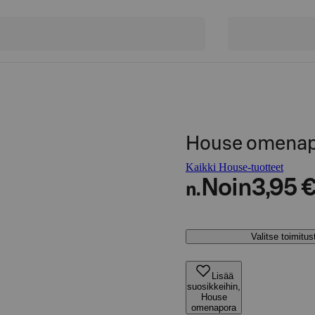
House omenap
Kaikki House-tuotteet
Noin
3,95 
n.
Valitse toimitu
Lisää
suosikkeihin,
House
omenapora