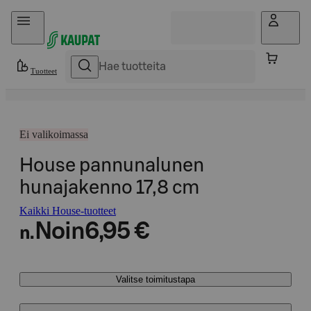
Hyppää sisältöön
Tuotteet
Ei valikoimassa
House pannunalunen
hunajakenno 17,8 cm
Kaikki House-tuotteet
Noin
6,95 €
n.
Valitse toimitustapa