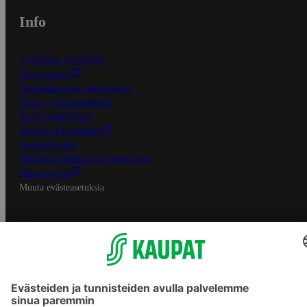
Info
S-Business yrityksille
Oiva-raportit
Osuuskauppojen yhteystiedot
Tilaus- ja toimitusehdot
Tietosuojakäytäntö
Palvelun käyttöehdot
Saavutettavuus
Mobiilisovelluksen saavutettavuus
Mainostajalle
Muuta evästeasetuksia
S-ryhmän palvelut
S-ryhmä
Asiakasomistajuus