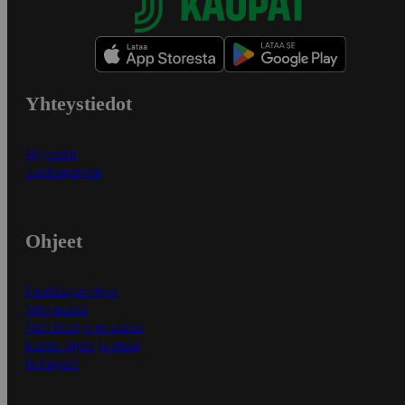
Yhteystiedot
Myymälät
Asiakaspalvelu
Ohjeet
Ensitilaajan ohjeet
Näin maksat
Näin tilaat ja muokkaat
Kaikki ohjeet ja vinkit
In English