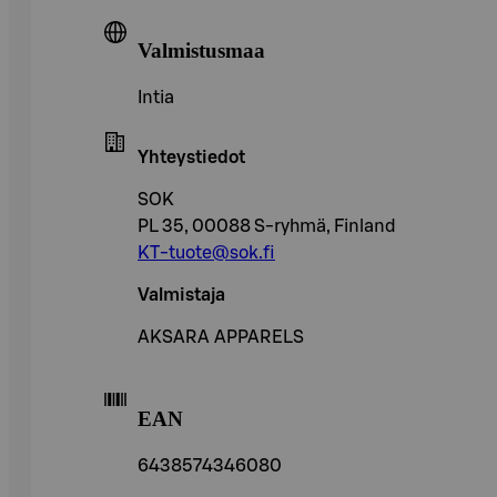
Valmistusmaa
Intia
Yhteystiedot
SOK
PL 35, 00088 S-ryhmä, Finland
KT-tuote@sok.fi
Valmistaja
AKSARA APPARELS
EAN
6438574346080