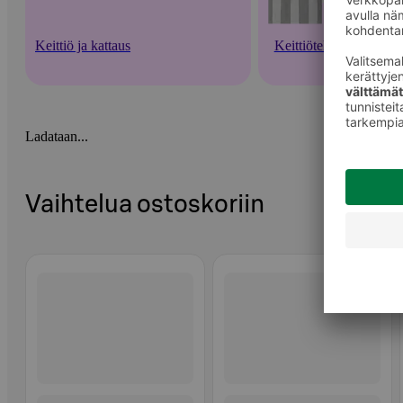
Keittiö ja kattaus
Keittiötekstiilit
Ladataan...
Vaihtelua ostoskoriin
Ohita listaus