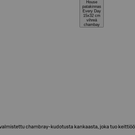
House
patakinnas
Every Day
15x32 cm
vihreä
chambay
valmistettu chambray-kudotusta kankaasta, joka tuo keittiöös