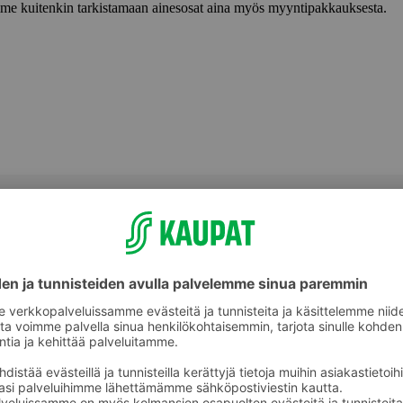
lemme kuitenkin tarkistamaan ainesosat aina myös myyntipakkauksesta.