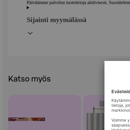
Päivitämme palvelun tuotetietoja aktiivisesti. Suositte
Sijainti myymälässä
Katso myös