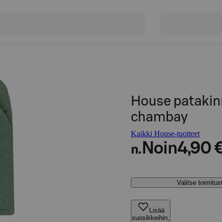
House patakin
chambay
Kaikki House-tuotteet
Noin
4,90 
n.
Valitse toimitu
Lisää
suosikkeihin,