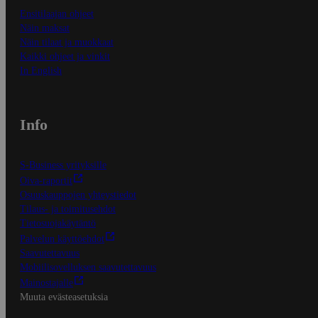
Ensitilaajan ohjeet
Näin maksat
Näin tilaat ja muokkaat
Kaikki ohjeet ja vinkit
In English
Info
S-Business yrityksille
Oiva-raportit
Osuuskauppojen yhteystiedot
Tilaus- ja toimitusehdot
Tietosuojakäytäntö
Palvelun käyttöehdot
Saavutettavuus
Mobiilisovelluksen saavutettavuus
Mainostajalle
Muuta evästeasetuksia