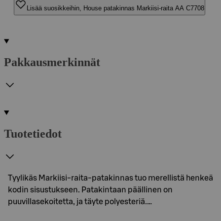
Lisää suosikkeihin, House patakinnas Markiisi-raita AA C7708
Pakkausmerkinnät
Tuotetiedot
Tyylikäs Markiisi-raita-patakinnas tuo merellistä henkeä
kodin sisustukseen. Patakintaan päällinen on
puuvillasekoitetta, ja täyte polyesteriä.…