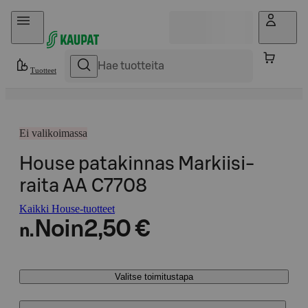
Hyppää sisältöön
Tuotteet
Ei valikoimassa
House patakinnas Markiisi-
raita AA C7708
Kaikki House-tuotteet
Noin
2,50 €
n.
Valitse toimitustapa