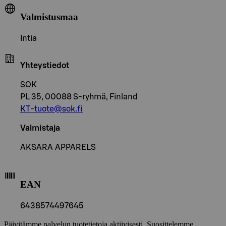
Valmistusmaa
Intia
Yhteystiedot
SOK
PL 35, 00088 S-ryhmä, Finland
KT-tuote@sok.fi
Valmistaja
AKSARA APPARELS
EAN
6438574497645
Päivitämme palvelun tuotetietoja aktiivisesti. Suosittelemme