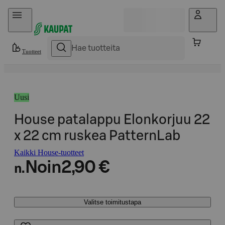
Hyppää sisältöön
Tuotteet
Uusi
House patalappu Elonkorjuu 22
x 22 cm ruskea PatternLab
Kaikki House-tuotteet
Noin
2,90 €
n.
Valitse toimitustapa