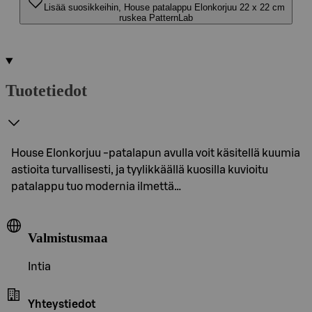
Lisää suosikkeihin, House patalappu Elonkorjuu 22 x 22 cm
ruskea PatternLab
Tuotetiedot
House Elonkorjuu -patalapun avulla voit käsitellä kuumia
astioita turvallisesti, ja tyylikkäällä kuosilla kuvioitu
patalappu tuo modernia ilmettä…
Valmistusmaa
Intia
Yhteystiedot