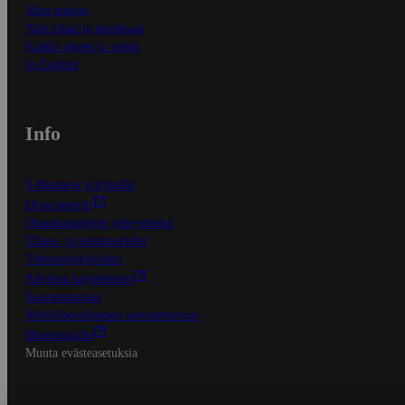
Näin maksat
Näin tilaat ja muokkaat
Kaikki ohjeet ja vinkit
In English
Info
S-Business yrityksille
Oiva-raportit
Osuuskauppojen yhteystiedot
Tilaus- ja toimitusehdot
Tietosuojakäytäntö
Palvelun käyttöehdot
Saavutettavuus
Mobiilisovelluksen saavutettavuus
Mainostajalle
Muuta evästeasetuksia