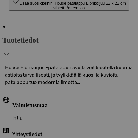
Lisää suosikkeihin, House patalappu Elonkorjuu 22 x 22 cm
vihreä PatternLab
Tuotetiedot
House Elonkorjuu -patalapun avulla voit käsitellä kuumia
astioita turvallisesti, ja tyylikkäällä kuosilla kuvioitu
patalappu tuo modernia ilmettä…
Valmistusmaa
Intia
Yhteystiedot