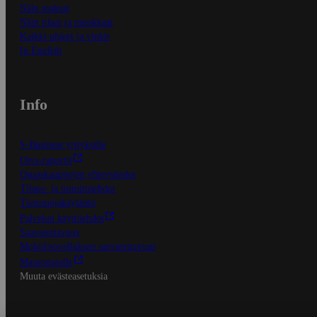
Näin maksat
Näin tilaat ja muokkaat
Kaikki ohjeet ja vinkit
In English
Info
S-Business yrityksille
Oiva-raportit
Osuuskauppojen yhteystiedot
Tilaus- ja toimitusehdot
Tietosuojakäytäntö
Palvelun käyttöehdot
Saavutettavuus
Mobiilisovelluksen saavutettavuus
Mainostajalle
Muuta evästeasetuksia