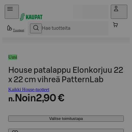
Hyppää sisältöön
Tuotteet
Uusi
House patalappu Elonkorjuu 22
x 22 cm vihreä PatternLab
Kaikki House-tuotteet
Noin
2,90 €
n.
Valitse toimitustapa