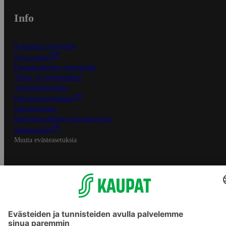
Info
S-Business yrityksille
Oiva-raportit
Osuuskauppojen yhteystiedot
Tilaus- ja toimitusehdot
Tietosuojakäytäntö
Palvelun käyttöehdot
Saavutettavuus
Mobiilisovelluksen saavutettavuus
Mainostajalle
Muuta evästeasetuksia
S-ryhmän palvelut
S-ryhmä
Asiakasomistajuus