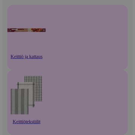
Keittiö ja kattaus
Keittiötekstiilit