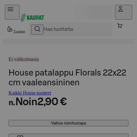
Hyppää sisältöön
Tuotteet
Ei valikoimassa
House patalappu Florals 22x22
cm vaaleansininen
Kaikki House-tuotteet
Noin
2,90 €
n.
Valitse toimitustapa