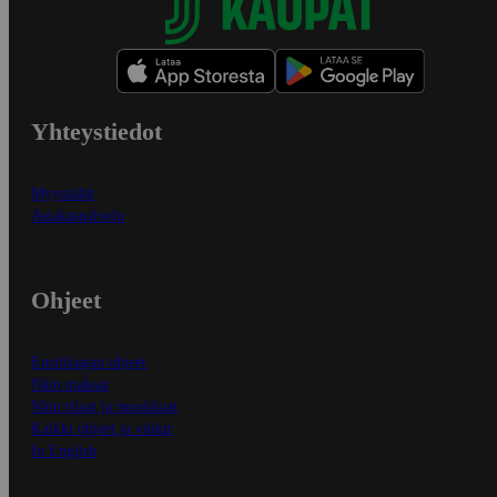
Yhteystiedot
Myymälät
Asiakaspalvelu
Ohjeet
Ensitilaajan ohjeet
Näin maksat
Näin tilaat ja muokkaat
Kaikki ohjeet ja vinkit
In English