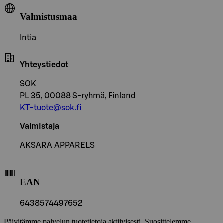
Valmistusmaa
Intia
Yhteystiedot
SOK
PL 35, 00088 S-ryhmä, Finland
KT-tuote@sok.fi
Valmistaja
AKSARA APPARELS
EAN
6438574497652
Päivitämme palvelun tuotetietoja aktiivisesti. Suosittelemme