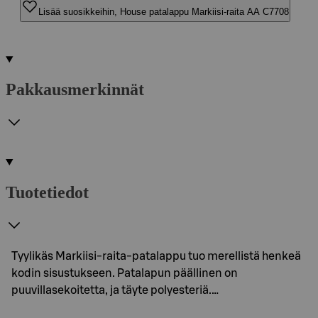
Lisää suosikkeihin, House patalappu Markiisi-raita AA C7708
Pakkausmerkinnät
Tuotetiedot
Tyylikäs Markiisi-raita-patalappu tuo merellistä henkeä
kodin sisustukseen. Patalapun päällinen on
puuvillasekoitetta, ja täyte polyesteriä.…