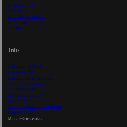
Ensitilaajan ohjeet
Näin maksat
Näin tilaat ja muokkaat
Kaikki ohjeet ja vinkit
In English
Info
S-Business yrityksille
Oiva-raportit
Osuuskauppojen yhteystiedot
Tilaus- ja toimitusehdot
Tietosuojakäytäntö
Palvelun käyttöehdot
Saavutettavuus
Mobiilisovelluksen saavutettavuus
Mainostajalle
Muuta evästeasetuksia