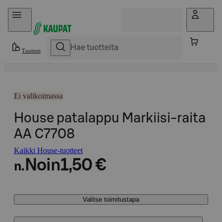
Hyppää sisältöön
Tuotteet
Ei valikoimassa
House patalappu Markiisi-raita
AA C7708
Kaikki House-tuotteet
Noin
1,50 €
n.
Valitse toimitustapa