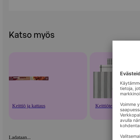
Katso myös
Keittiö ja kattaus
Keittiötekstiilit
Ladataan...