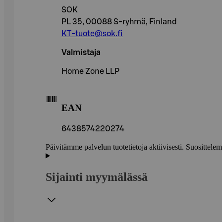
SOK
PL 35, 00088 S-ryhmä, Finland
KT-tuote@sok.fi
Valmistaja
Home Zone LLP
EAN
6438574220274
Päivitämme palvelun tuotetietoja aktiivisesti. Suositte
Sijainti myymälässä