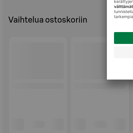
Vaihtelua ostoskoriin
Ohita listaus