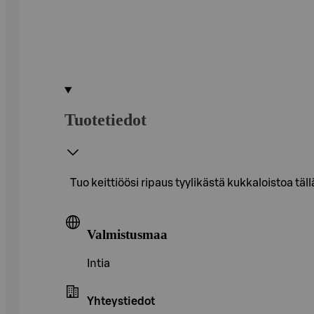
Tuotetiedot
Tuo keittiöösi ripaus tyylikästä kukkaloistoa t
Valmistusmaa
Intia
Yhteystiedot