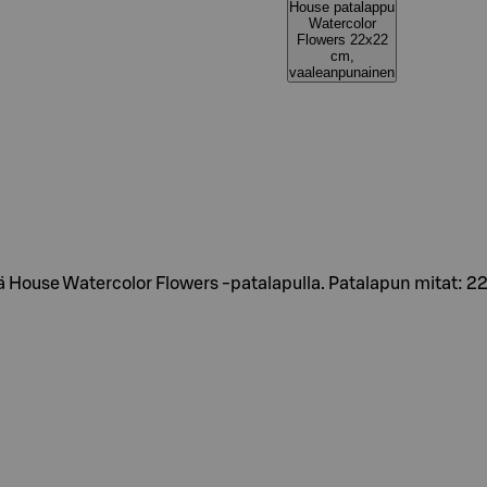
House patalappu
Watercolor
Flowers 22x22
cm,
vaaleanpunainen
ällä House Watercolor Flowers -patalapulla. Patalapun mitat: 2