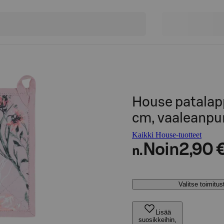
House patalap
cm, vaaleanpu
Kaikki House-tuotteet
Noin
2,90 
n.
Valitse toimitu
Lisää
suosikkeihin,