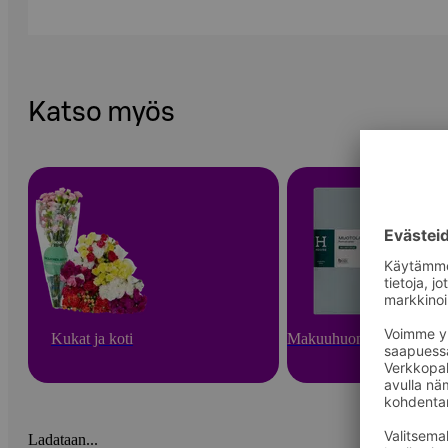
Katso myös
Kukat ja koti
Makuuhuonetekstiilit
Ladataan...