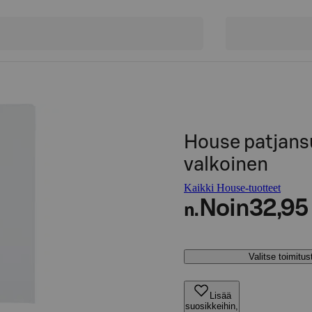
House patjansu
valkoinen
Kaikki House-tuotteet
Noin
32,95
n.
Valitse toimitu
Lisää
suosikkeihin,