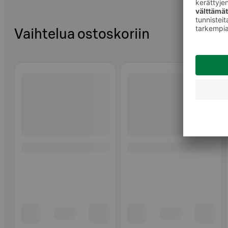
Vaihtelua ostoskoriin
Ohita listaus