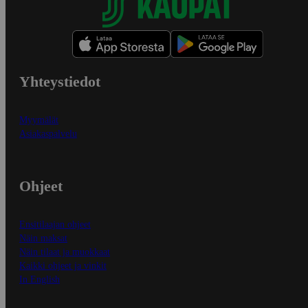
Yhteystiedot
Myymälät
Asiakaspalvelu
Ohjeet
Ensitilaajan ohjeet
Näin maksat
Näin tilaat ja muokkaat
Kaikki ohjeet ja vinkit
In English