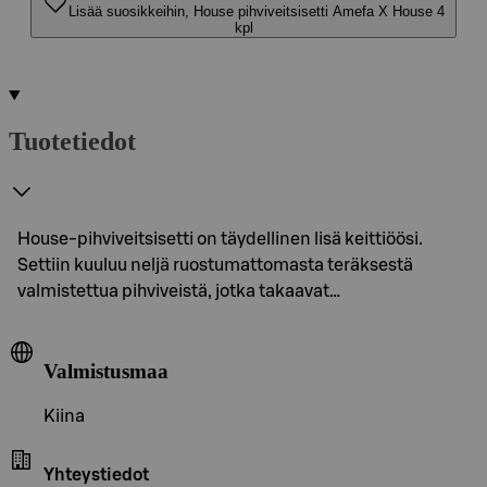
Lisää suosikkeihin, House pihviveitsisetti Amefa X House 4
kpl
Tuotetiedot
House-pihviveitsisetti on täydellinen lisä keittiöösi.
Settiin kuuluu neljä ruostumattomasta teräksestä
valmistettua pihviveistä, jotka takaavat…
Valmistusmaa
Kiina
Yhteystiedot