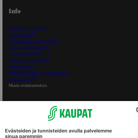
Info
S-Business yrityksille
Oiva-raportit
Osuuskauppojen yhteystiedot
Tilaus- ja toimitusehdot
Tietosuojakäytäntö
Palvelun käyttöehdot
Saavutettavuus
Mobiilisovelluksen saavutettavuus
Mainostajalle
Muuta evästeasetuksia
S-ryhmän palvelut
S-ryhmä
Asiakasomistajuus