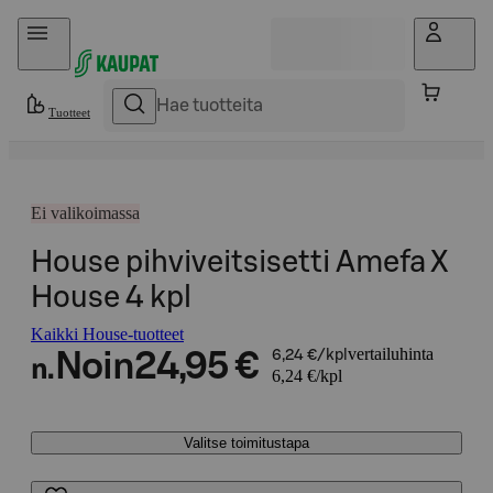
Hyppää sisältöön
Tuotteet
Ei valikoimassa
House pihviveitsisetti Amefa X
House 4 kpl
Kaikki House-tuotteet
vertailuhinta
Noin
24,95 €
6,24 €/kpl
n.
6,24 €/kpl
Valitse toimitustapa