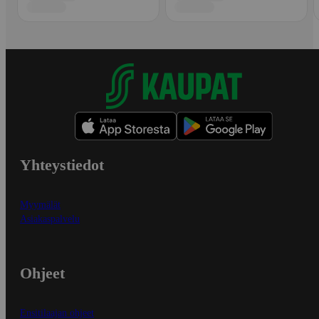
Yhteystiedot
Myymälät
Asiakaspalvelu
Ohjeet
Ensitilaajan ohjeet