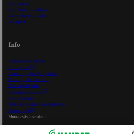
Näin maksat
Näin tilaat ja muokkaat
Kaikki ohjeet ja vinkit
In English
Info
S-Business yrityksille
Oiva-raportit
Osuuskauppojen yhteystiedot
Tilaus- ja toimitusehdot
Tietosuojakäytäntö
Palvelun käyttöehdot
Saavutettavuus
Mobiilisovelluksen saavutettavuus
Mainostajalle
Muuta evästeasetuksia