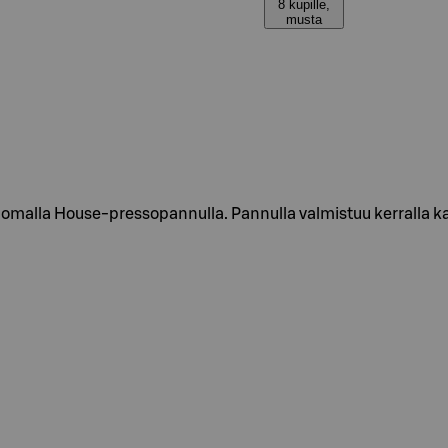
8 kupille,
musta
e omalla House-pressopannulla. Pannulla valmistuu kerralla 