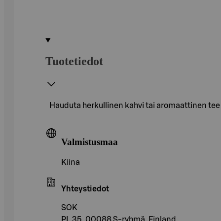
Tuotetiedot
Hauduta herkullinen kahvi tai aromaattinen te
Valmistusmaa
Kiina
Yhteystiedot
SOK
PL 35, 00088 S-ryhmä, Finland