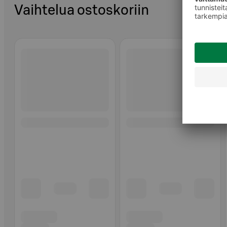
Vaihtelua ostoskoriin
Ohita listaus