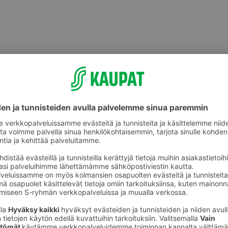
Muut ruoanvalmistustuotteet