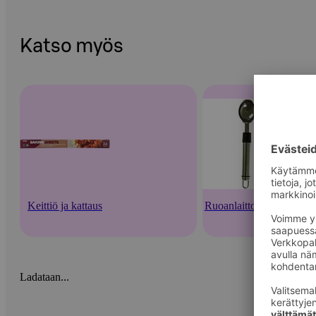
Katso myös
Keittiö ja kattaus
Ruoanlaittovälineet
Ladataan...