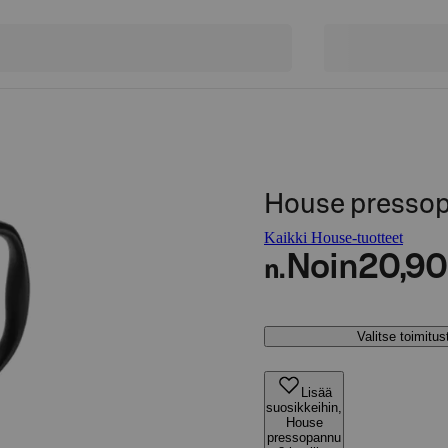
House pressop
Kaikki House-tuotteet
Noin
20,90
n.
Valitse toimitu
Lisää
suosikkeihin,
House
pressopannu