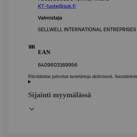
KT-tuote@sok.fi
Valmistaja
SELLWELL INTERNATIONAL ENTREPRISES
EAN
6409603169956
Päivitämme palvelun tuotetietoja aktiivisesti. Suositte
Sijainti myymälässä