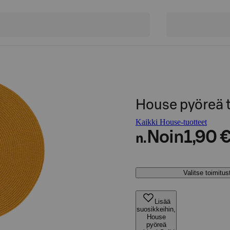
House pyöreä t
Kaikki House-tuotteet
Noin
1,90 
n.
Valitse toimitu
Lisää
suosikkeihin,
House
pyöreä