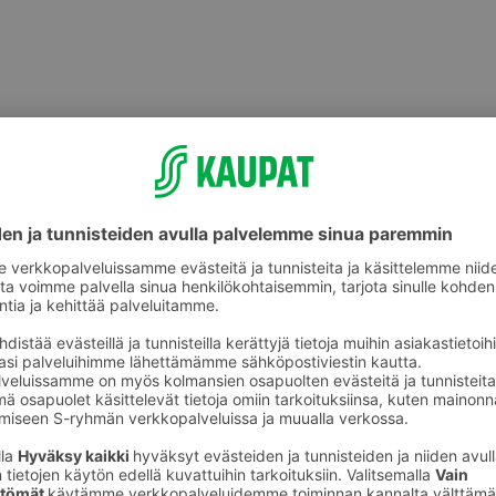
akäyttökattaus
Pöytätabletit