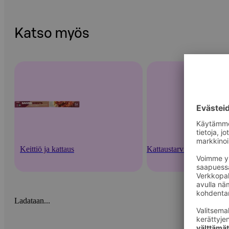
Katso myös
Keittiö ja kattaus
Kattaustarvikkeet ja kert
Ladataan...