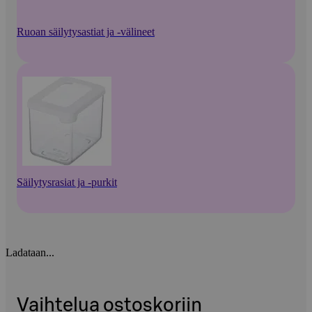
Ruoan säilytysastiat ja -välineet
Säilytysrasiat ja -purkit
Ladataan...
Vaihtelua ostoskoriin