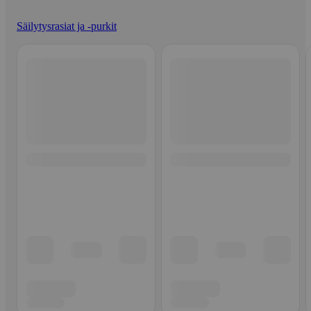
Säilytysrasiat ja -purkit
Ohita listaus