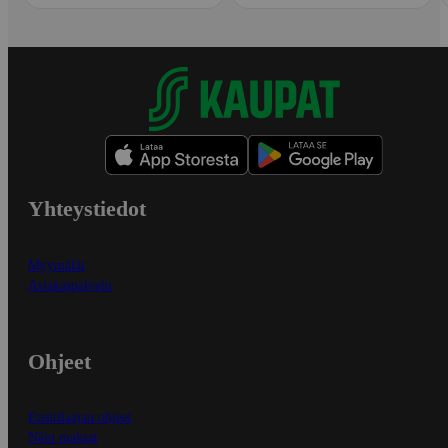
Yhteystiedot
Myymälät
Asiakaspalvelu
Ohjeet
Ensitilaajan ohjeet
Näin maksat