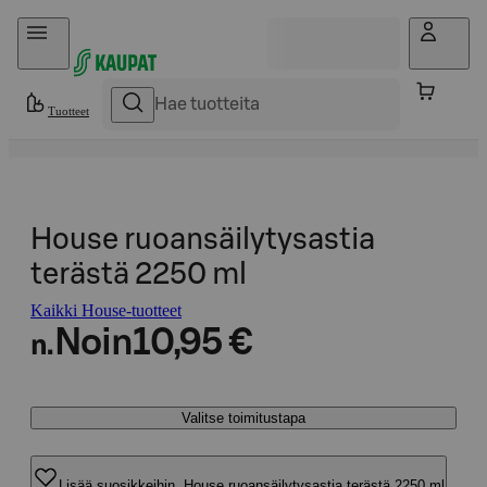
Hyppää sisältöön
Tuotteet
House ruoansäilytysastia
terästä 2250 ml
Kaikki House-tuotteet
Noin
10,95 €
n.
Valitse toimitustapa
Lisää suosikkeihin, House ruoansäilytysastia terästä 2250 ml