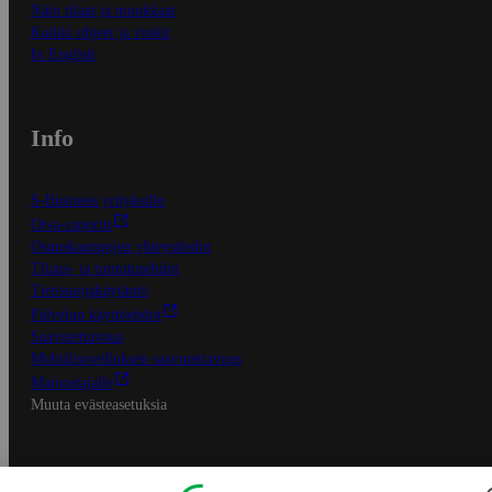
Näin tilaat ja muokkaat
Kaikki ohjeet ja vinkit
In English
Info
S-Business yrityksille
Oiva-raportit
Osuuskauppojen yhteystiedot
Tilaus- ja toimitusehdot
Tietosuojakäytäntö
Palvelun käyttöehdot
Saavutettavuus
Mobiilisovelluksen saavutettavuus
Mainostajalle
Muuta evästeasetuksia
S-ryhmän palvelut