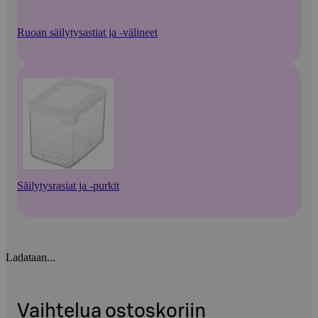
Ruoan säilytysastiat ja -välineet
Säilytysrasiat ja -purkit
Ladataan...
Vaihtelua ostoskoriin