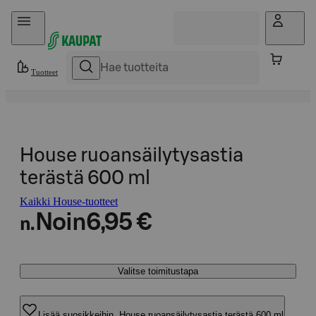
Hyppää sisältöön
Tuotteet
House ruoansäilytysastia
terästä 600 ml
Kaikki House-tuotteet
Noin
6,95 €
n.
Valitse toimitustapa
Lisää suosikkeihin, House ruoansäilytysastia terästä 600 ml