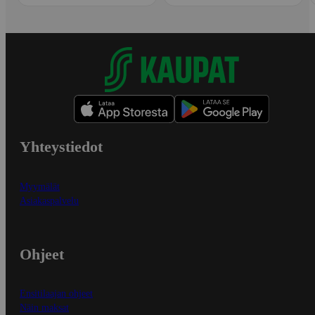
Yhteystiedot
Myymälät
Asiakaspalvelu
Ohjeet
Ensitilaajan ohjeet
Näin maksat