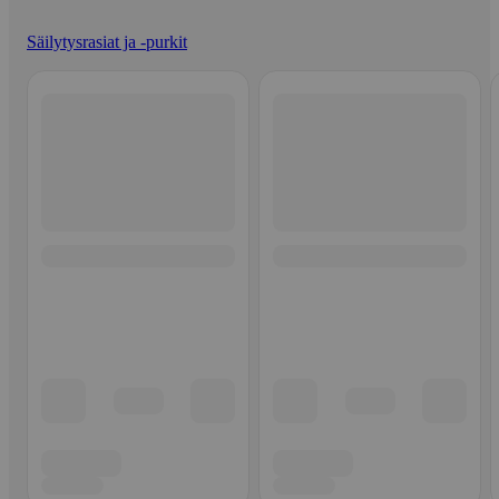
Säilytysrasiat ja -purkit
Ohita listaus