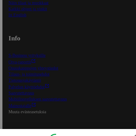
Näin tilaat ja muokkaat
Kaikki ohjeet ja vinkit
In English
Info
S-Business yrityksille
Oiva-raportit
Osuuskauppojen yhteystiedot
Tilaus- ja toimitusehdot
Tietosuojakäytäntö
Palvelun käyttöehdot
Saavutettavuus
Mobiilisovelluksen saavutettavuus
Mainostajalle
Muuta evästeasetuksia
S-ryhmän palvelut