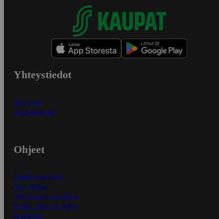
Yhteystiedot
Myymälät
Asiakaspalvelu
Ohjeet
Ensitilaajan ohjeet
Näin maksat
Näin tilaat ja muokkaat
Kaikki ohjeet ja vinkit
In English