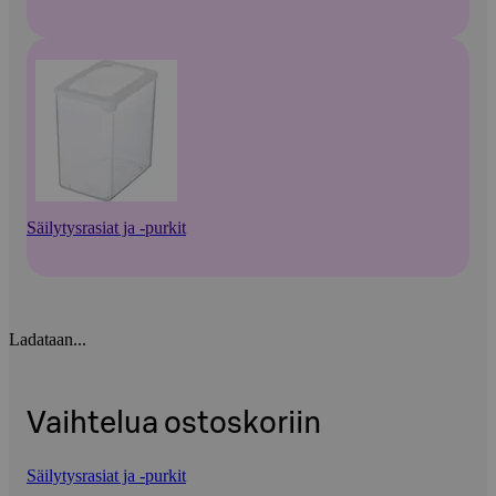
Säilytysrasiat ja -purkit
Ladataan...
Vaihtelua ostoskoriin
Säilytysrasiat ja -purkit