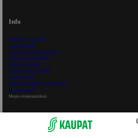
Info
S-Business yrityksille
Oiva-raportit
Osuuskauppojen yhteystiedot
Tilaus- ja toimitusehdot
Tietosuojakäytäntö
Palvelun käyttöehdot
Saavutettavuus
Mobiilisovelluksen saavutettavuus
Mainostajalle
Muuta evästeasetuksia
S-ryhmän palvelut
S-ryhmä