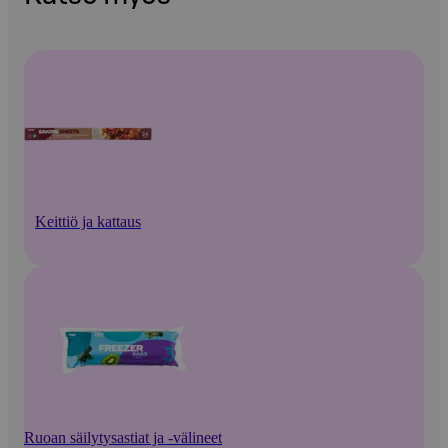
Keittiö ja kattaus
Ruoan säilytysastiat ja -välineet