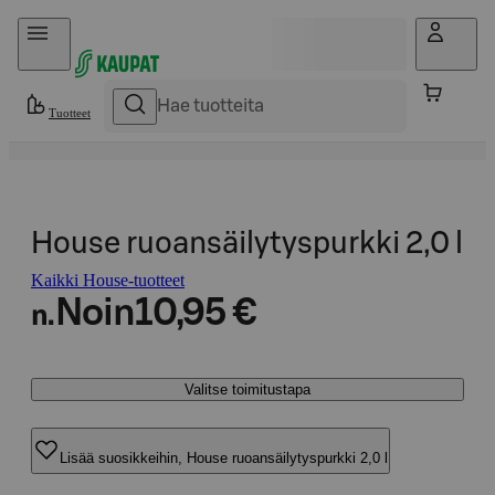
Hyppää sisältöön
Tuotteet
House ruoansäilytyspurkki 2,0 l
Kaikki House-tuotteet
Noin
10,95 €
n.
Valitse toimitustapa
Lisää suosikkeihin, House ruoansäilytyspurkki 2,0 l