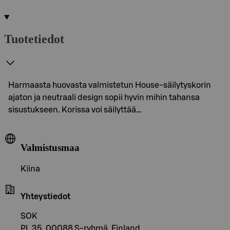
Tuotetiedot
Harmaasta huovasta valmistetun House-säilytyskorin
ajaton ja neutraali design sopii hyvin mihin tahansa
sisustukseen. Korissa voi säilyttää…
Valmistusmaa
Kiina
Yhteystiedot
SOK
PL 35, 00088 S-ryhmä, Finland