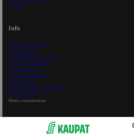
In English
Info
S-Business yrityksille
Oiva-raportit
Osuuskauppojen yhteystiedot
Tilaus- ja toimitusehdot
Tietosuojakäytäntö
Palvelun käyttöehdot
Saavutettavuus
Mobiilisovelluksen saavutettavuus
Mainostajalle
Muuta evästeasetuksia
S-ryhmän palvelut