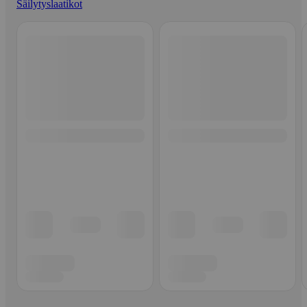
Säilytyslaatikot
Ohita listaus