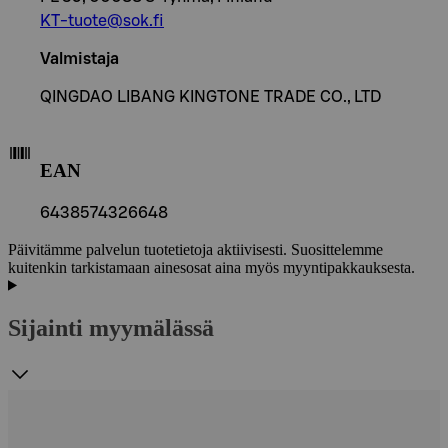
KT-tuote@sok.fi
Valmistaja
QINGDAO LIBANG KINGTONE TRADE CO., LTD
EAN
6438574326648
Päivitämme palvelun tuotetietoja aktiivisesti. Suosittelemme
kuitenkin tarkistamaan ainesosat aina myös myyntipakkauksesta.
Sijainti myymälässä