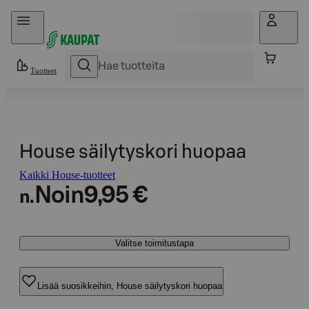
Hyppää sisältöön
Tuotteet
House säilytyskori huopaa
Kaikki House-tuotteet
Noin
9,95 €
n.
Valitse toimitustapa
Lisää suosikkeihin, House säilytyskori huopaa