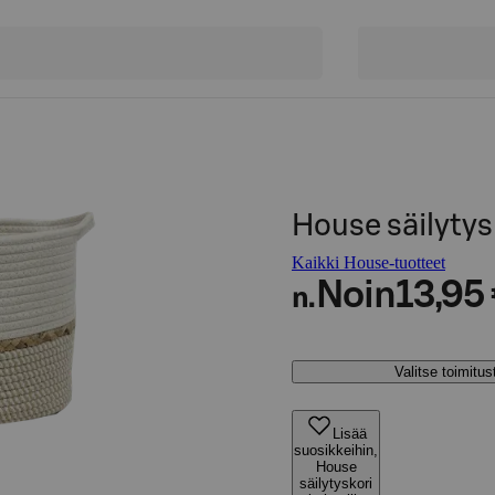
House säilytys
Kaikki House-tuotteet
Noin
13,95
n.
Valitse toimitu
Lisää
suosikkeihin,
House
säilytyskori