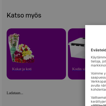
Katso myös
Kukat ja koti
Kodin säilytys
Ladataan...