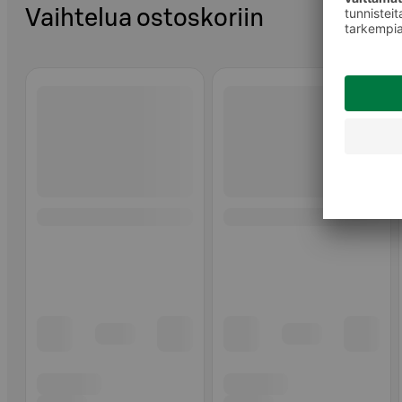
Vaihtelua ostoskoriin
Ohita listaus