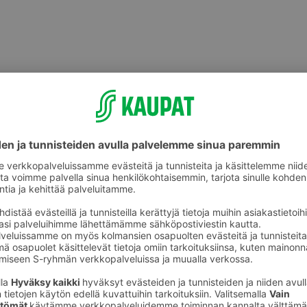
Säilytyslaatikot