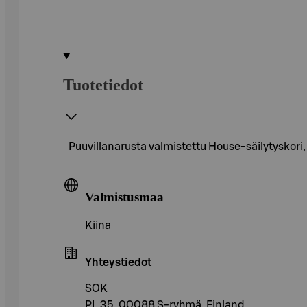
Tuotetiedot
Puuvillanarusta valmistettu House-säilytyskori,
Valmistusmaa
Kiina
Yhteystiedot
SOK
PL 35, 00088 S-ryhmä, Finland