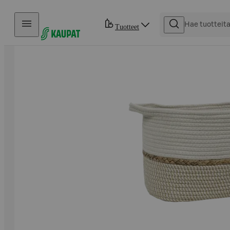
Hyppää sisältöön
Tuotteet