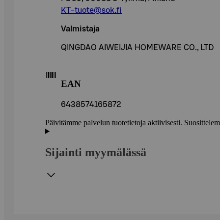
KT-tuote@sok.fi
Valmistaja
QINGDAO AIWEIJIA HOMEWARE CO., LTD
EAN
6438574165872
Päivitämme palvelun tuotetietoja aktiivisesti. Suositte
Sijainti myymälässä