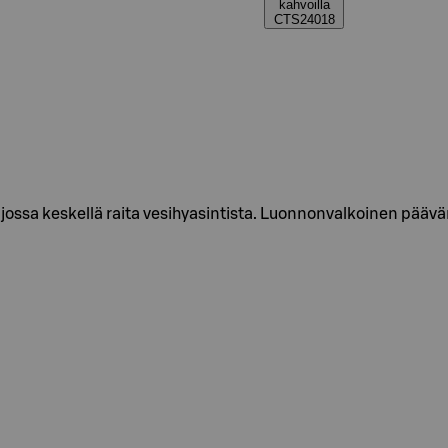
kahvoilla
CTS24018
 jossa keskellä raita vesihyasintista. Luonnonvalkoinen päävär