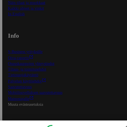
Näin tilaat ja muokkaat
Kaikki ohjeet ja vinkit
In English
Info
S-Business yrityksille
Oiva-raportit
Osuuskauppojen yhteystiedot
Tilaus- ja toimitusehdot
Tietosuojakäytäntö
Palvelun käyttöehdot
Saavutettavuus
Mobiilisovelluksen saavutettavuus
Mainostajalle
Muuta evästeasetuksia
S-ryhmän palvelut