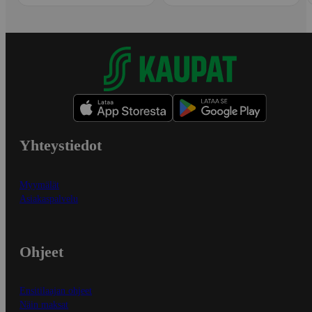
Yhteystiedot
Myymälät
Asiakaspalvelu
Ohjeet
Ensitilaajan ohjeet
Näin maksat