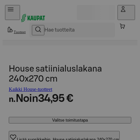
Hyppää sisältöön
Tuotteet
House satiinialuslakana
240x270 cm
Kaikki House-tuotteet
Noin
34,95 €
n.
Valitse toimitustapa
Lisää suosikkeihin, House satiinialuslakana 240x270 cm