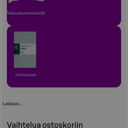
Makuuhuonetekstiilit
Aluslakanat
Ladataan...
Vaihtelua ostoskoriin