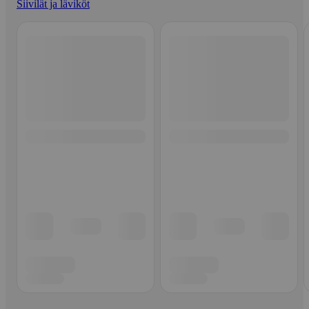
Siivilät ja läviköt
Ohita listaus