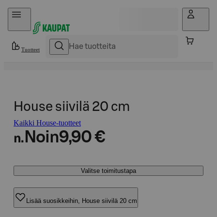
Hyppää sisältöön
Tuotteet
House siivilä 20 cm
Kaikki House-tuotteet
Noin
9,90 €
n.
Valitse toimitustapa
Lisää suosikkeihin, House siivilä 20 cm