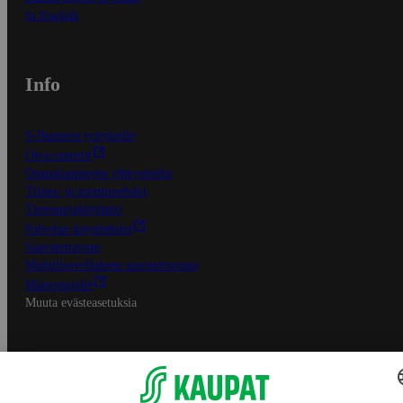
In English
Info
S-Business yrityksille
Oiva-raportit
Osuuskauppojen yhteystiedot
Tilaus- ja toimitusehdot
Tietosuojakäytäntö
Palvelun käyttöehdot
Saavutettavuus
Mobiilisovelluksen saavutettavuus
Mainostajalle
Muuta evästeasetuksia
S-ryhmän palvelut