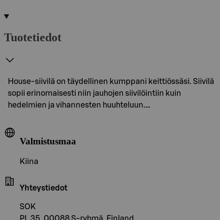
Tuotetiedot
House-siivilä on täydellinen kumppani keittiössäsi. Siivilä
sopii erinomaisesti niin jauhojen siivilöintiin kuin
hedelmien ja vihannesten huuhteluun.…
Valmistusmaa
Kiina
Yhteystiedot
SOK
PL 35, 00088 S-ryhmä, Finland