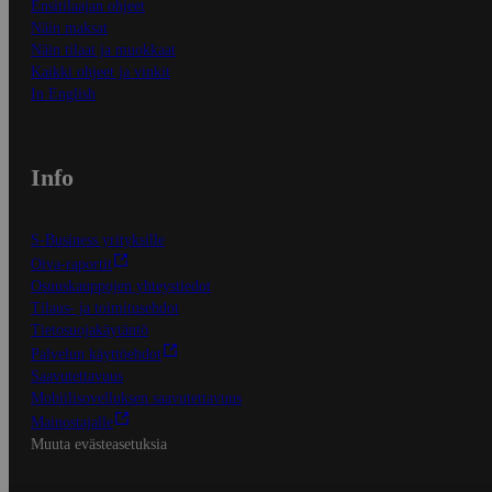
Ensitilaajan ohjeet
Näin maksat
Näin tilaat ja muokkaat
Kaikki ohjeet ja vinkit
In English
Info
S-Business yrityksille
Oiva-raportit
Osuuskauppojen yhteystiedot
Tilaus- ja toimitusehdot
Tietosuojakäytäntö
Palvelun käyttöehdot
Saavutettavuus
Mobiilisovelluksen saavutettavuus
Mainostajalle
Muuta evästeasetuksia