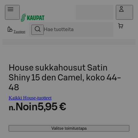
Hyppää sisältöön
Tuotteet
House sukkahousut Satin
Shiny 15 den Camel, koko 44-
48
Kaikki House-tuotteet
Noin
5,95 €
n.
Valitse toimitustapa