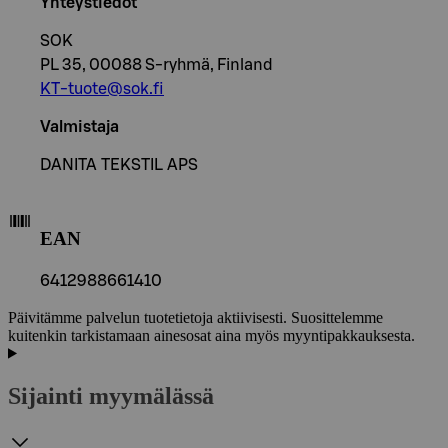
Yhteystiedot
SOK
PL 35, 00088 S-ryhmä, Finland
KT-tuote@sok.fi
Valmistaja
DANITA TEKSTIL APS
EAN
6412988661410
Päivitämme palvelun tuotetietoja aktiivisesti. Suosittelemme
kuitenkin tarkistamaan ainesosat aina myös myyntipakkauksesta.
Sijainti myymälässä