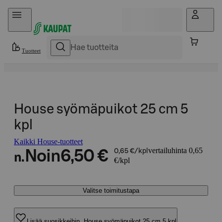
Hyppää sisältöön
Tuotteet
House syömäpuikot 25 cm 5
kpl
Kaikki House-tuotteet
vertailuhinta 0,65
Noin
6,50 €
0,65 €/kpl
n.
€/kpl
Valitse toimitustapa
Lisää suosikkeihin, House syömäpuikot 25 cm 5 kpl