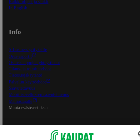
Kaikki ohjeet ja vinkit
In English
Info
S-Business yrityksille
Oiva-raportit
Osuuskauppojen yhteystiedot
Tilaus- ja toimitusehdot
Tietosuojakäytäntö
Palvelun käyttöehdot
Saavutettavuus
Mobiilisovelluksen saavutettavuus
Mainostajalle
Muuta evästeasetuksia
S-ryhmän palvelut