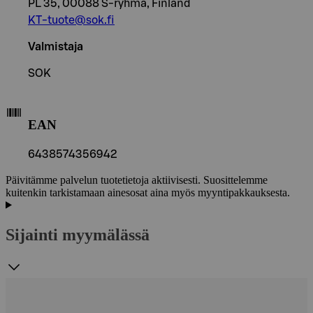
PL 35, 00088 S-ryhmä, Finland
KT-tuote@sok.fi
Valmistaja
SOK
EAN
6438574356942
Päivitämme palvelun tuotetietoja aktiivisesti. Suosittelemme
kuitenkin tarkistamaan ainesosat aina myös myyntipakkauksesta.
Sijainti myymälässä