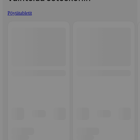
Pöytätabletit
Ohita listaus