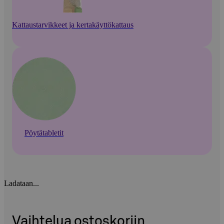
Kattaustarvikkeet ja kertakäyttökattaus
Pöytätabletit
Ladataan...
Vaihtelua ostoskoriin