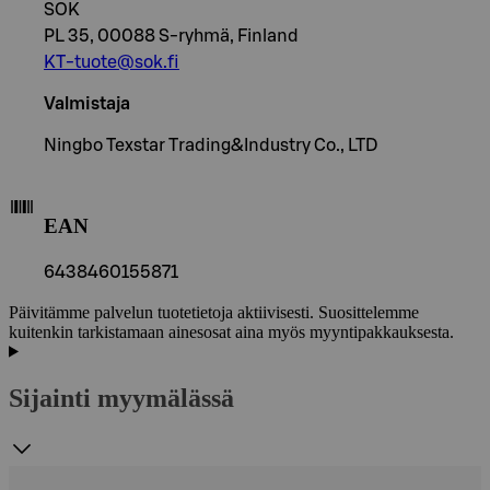
SOK
PL 35, 00088 S-ryhmä, Finland
KT-tuote@sok.fi
Valmistaja
Ningbo Texstar Trading&Industry Co., LTD
EAN
6438460155871
Päivitämme palvelun tuotetietoja aktiivisesti. Suosittelemme
kuitenkin tarkistamaan ainesosat aina myös myyntipakkauksesta.
Sijainti myymälässä