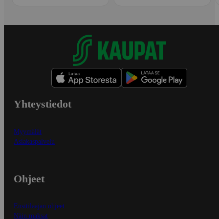
Yhteystiedot
Myymälät
Asiakaspalvelu
Ohjeet
Ensitilaajan ohjeet
Näin maksat