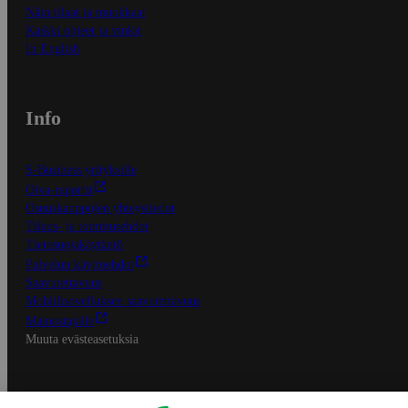
Näin tilaat ja muokkaat
Kaikki ohjeet ja vinkit
In English
Info
S-Business yrityksille
Oiva-raportit
Osuuskauppojen yhteystiedot
Tilaus- ja toimitusehdot
Tietosuojakäytäntö
Palvelun käyttöehdot
Saavutettavuus
Mobiilisovelluksen saavutettavuus
Mainostajalle
Muuta evästeasetuksia