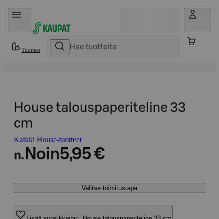
Hyppää sisältöön
Tuotteet
House talouspaperiteline 33
cm
Kaikki House-tuotteet
Noin
5,95 €
n.
Valitse toimitustapa
Lisää suosikkeihin, House talouspaperiteline 33 cm