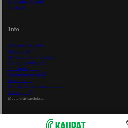
Kaikki ohjeet ja vinkit
In English
Info
S-Business yrityksille
Oiva-raportit
Osuuskauppojen yhteystiedot
Tilaus- ja toimitusehdot
Tietosuojakäytäntö
Palvelun käyttöehdot
Saavutettavuus
Mobiilisovelluksen saavutettavuus
Mainostajalle
Muuta evästeasetuksia
S-ryhmän palvelut