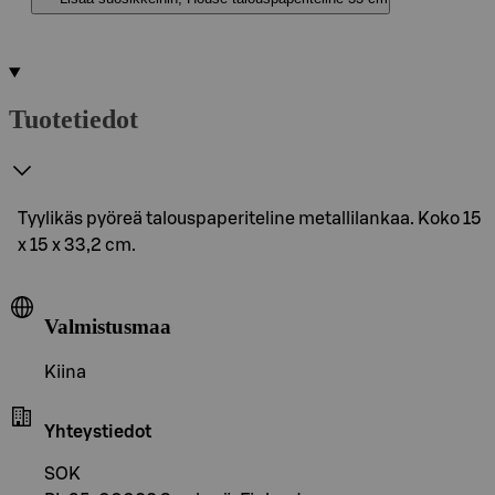
Tuotetiedot
Tyylikäs pyöreä talouspaperiteline metallilankaa. Koko 15
x 15 x 33,2 cm.
Valmistusmaa
Kiina
Yhteystiedot
SOK