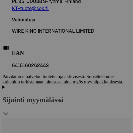
PL 35, 00088 S-ryhmä, Finland
KT-tuote@sok.fi
Valmistaja
WIRE KING INTERNATIONAL LIMITED
EAN
6415160262443
Päivitämme palvelun tuotetietoja aktiivisesti. Suosittelemme
kuitenkin tarkistamaan ainesosat aina myös myyntipakkauksesta.
Sijainti myymälässä