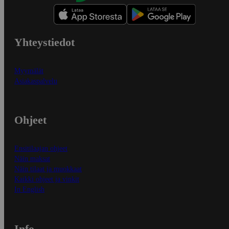
Yhteystiedot
Myymälät
Asiakaspalvelu
Ohjeet
Ensitilaajan ohjeet
Näin maksat
Näin tilaat ja muokkaat
Kaikki ohjeet ja vinkit
In English
Info