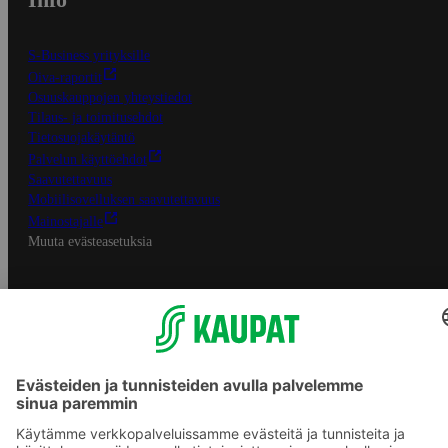
S-Business yrityksille
Oiva-raportit
Osuuskauppojen yhteystiedot
Tilaus- ja toimitusehdot
Tietosuojakäytäntö
Palvelun käyttöehdot
Saavutettavuus
Mobiilisovelluksen saavutettavuus
Mainostajalle
Muuta evästeasetuksia
S-ryhmän palvelut
S-ryhmä
Asiakasomistajuus
Yhteishyvä Ruoka -sovellus
S-ostoslista -sovellus