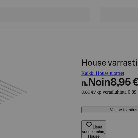
House varrasti
Kaikki House-tuotteet
Noin
8,95 
n.
vertailuhinta 0,89
0,89 €/kpl
Valitse toimitu
Lisää
suosikkeihin,
House