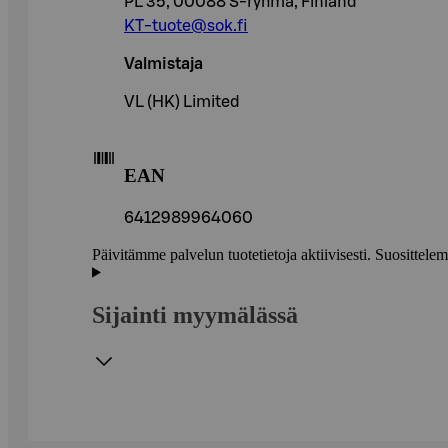
PL 35, 00088 S-ryhmä, Finland
KT-tuote@sok.fi
Valmistaja
VL (HK) Limited
EAN
6412989964060
Päivitämme palvelun tuotetietoja aktiivisesti. Suositte
Sijainti myymälässä