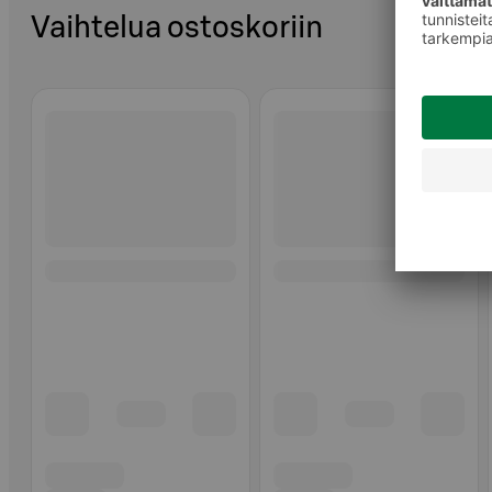
Vaihtelua ostoskoriin
Ohita listaus