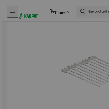
Hyppää sisältöön
Tuotteet