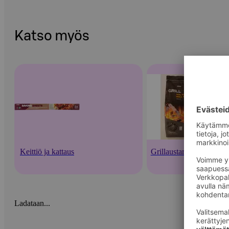
Katso myös
Keittiö ja kattaus
Grillaustarvikkeet
Ladataan...