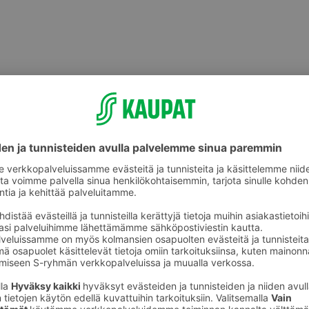
Grillausvälineet