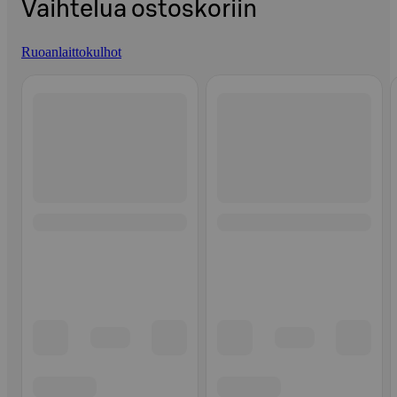
Vaihtelua ostoskoriin
Ruoanlaittokulhot
Ohita listaus