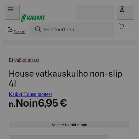
Hyppää sisältöön
Tuotteet
Ei valikoimassa
House vatkauskulho non-slip
4l
Kaikki House-tuotteet
Noin
6,95 €
n.
Valitse toimitustapa