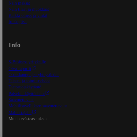
Näin maksat
Näin tilaat ja muokkaat
Kaikki ohjeet ja vinkit
In English
Info
S-Business yrityksille
Oiva-raportit
Osuuskauppojen yhteystiedot
Tilaus- ja toimitusehdot
Tietosuojakäytäntö
Palvelun käyttöehdot
Saavutettavuus
Mobiilisovelluksen saavutettavuus
Mainostajalle
Muuta evästeasetuksia