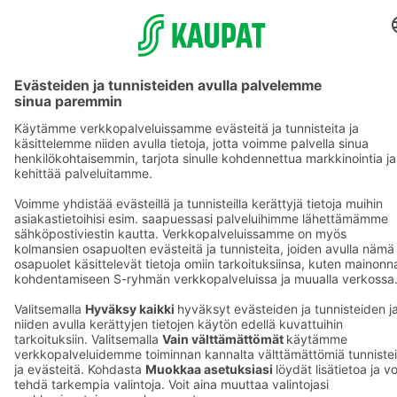
S-ryhmän palvelut
S-ryhmä
Asiakasomistajuus
Yhteishyvä Ruoka -sovellus
S-ostoslista -sovellus
Prisma.fi
Sokos.fi
S-Pankki
Yhteishyvä
Sokos Hotels
Raflaamo
F
© SOK, Fleminginkatu 34 / PL1, 00088 S-Ryhmä