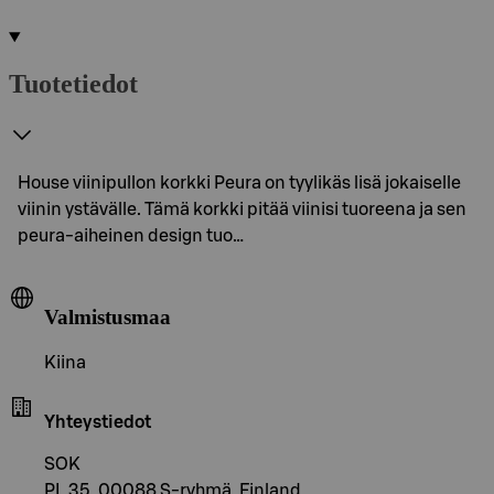
Tuotetiedot
House viinipullon korkki Peura on tyylikäs lisä jokaiselle
viinin ystävälle. Tämä korkki pitää viinisi tuoreena ja sen
peura-aiheinen design tuo…
Valmistusmaa
Kiina
Yhteystiedot
SOK
PL 35, 00088 S-ryhmä, Finland