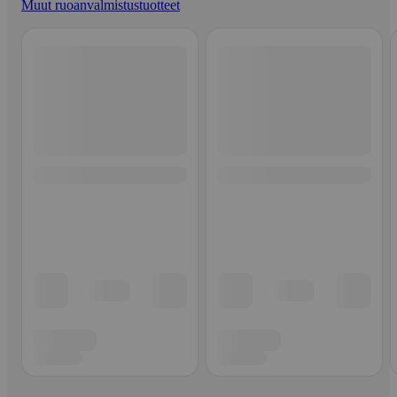
Muut ruoanvalmistustuotteet
Ohita listaus