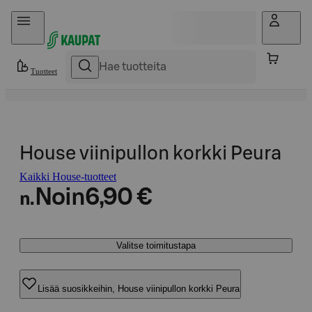
Hyppää sisältöön
Tuotteet
House viinipullon korkki Peura
Kaikki House-tuotteet
Noin
6,90 €
n.
Valitse toimitustapa
Lisää suosikkeihin, House viinipullon korkki Peura