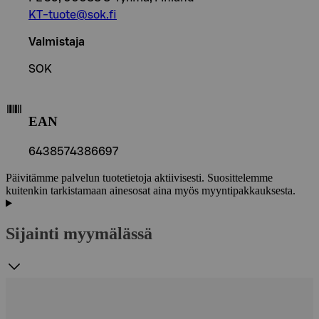
KT-tuote@sok.fi
Valmistaja
SOK
EAN
6438574386697
Päivitämme palvelun tuotetietoja aktiivisesti. Suosittelemme
kuitenkin tarkistamaan ainesosat aina myös myyntipakkauksesta.
Sijainti myymälässä