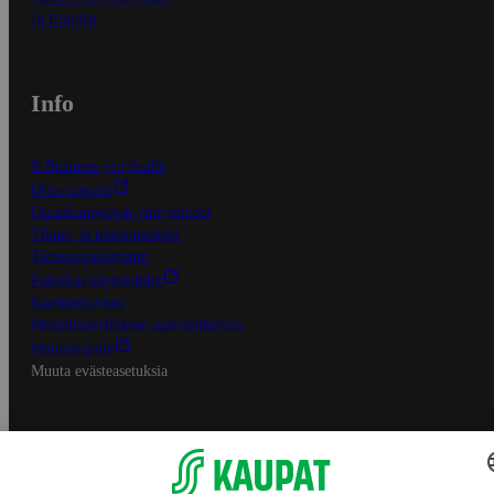
In English
Info
S-Business yrityksille
Oiva-raportit
Osuuskauppojen yhteystiedot
Tilaus- ja toimitusehdot
Tietosuojakäytäntö
Palvelun käyttöehdot
Saavutettavuus
Mobiilisovelluksen saavutettavuus
Mainostajalle
Muuta evästeasetuksia
S-ryhmän palvelut