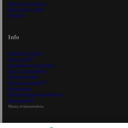
Näin tilaat ja muokkaat
Kaikki ohjeet ja vinkit
In English
Info
S-Business yrityksille
Oiva-raportit
Osuuskauppojen yhteystiedot
Tilaus- ja toimitusehdot
Tietosuojakäytäntö
Palvelun käyttöehdot
Saavutettavuus
Mobiilisovelluksen saavutettavuus
Mainostajalle
Muuta evästeasetuksia