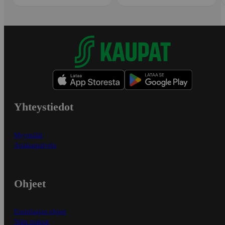
Yhteystiedot
Myymälät
Asiakaspalvelu
Ohjeet
Ensitilaajan ohjeet
Näin maksat