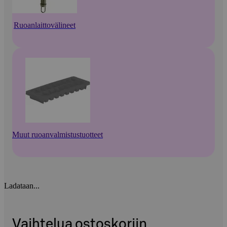
Ruoanlaittovälineet
Muut ruoanvalmistustuotteet
Ladataan...
Vaihtelua ostoskoriin