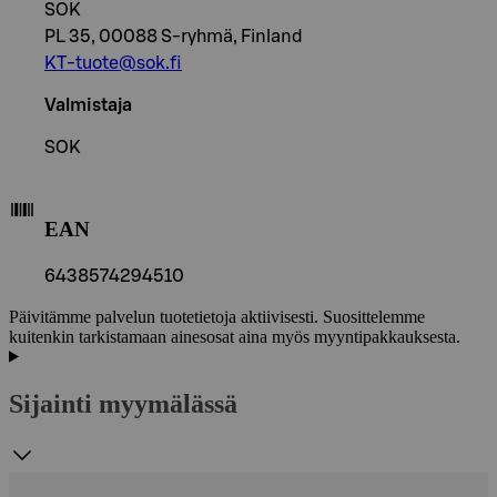
SOK
PL 35, 00088 S-ryhmä, Finland
KT-tuote@sok.fi
Valmistaja
SOK
EAN
6438574294510
Päivitämme palvelun tuotetietoja aktiivisesti. Suosittelemme
kuitenkin tarkistamaan ainesosat aina myös myyntipakkauksesta.
Sijainti myymälässä