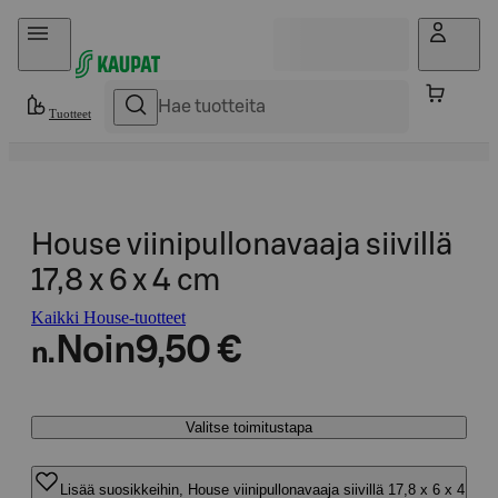
Hyppää sisältöön
Tuotteet
House viinipullonavaaja siivillä
17,8 x 6 x 4 cm
Kaikki House-tuotteet
Noin
9,50 €
n.
Valitse toimitustapa
Lisää suosikkeihin, House viinipullonavaaja siivillä 17,8 x 6 x 4