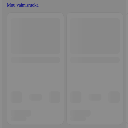
Muu valmisruoka
Ohita listaus