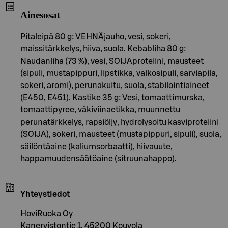
Ainesosat
Pitaleipä 80 g: VEHNÄjauho, vesi, sokeri,
maissitärkkelys, hiiva, suola. Kebabliha 80 g:
Naudanliha (73 %), vesi, SOIJAproteiini, mausteet
(sipuli, mustapippuri, lipstikka, valkosipuli, sarviapila,
sokeri, aromi), perunakuitu, suola, stabilointiaineet
(E450, E451). Kastike 35 g: Vesi, tomaattimurska,
tomaattipyree, väkiviinaetikka, muunnettu
perunatärkkelys, rapsiöljy, hydrolysoitu kasviproteiini
(SOIJA), sokeri, mausteet (mustapippuri, sipuli), suola,
säilöntäaine (kaliumsorbaatti), hiivauute,
happamuudensäätöaine (sitruunahappo).
Yhteystiedot
HoviRuoka Oy
Kanervistontie 1, 45200 Kouvola