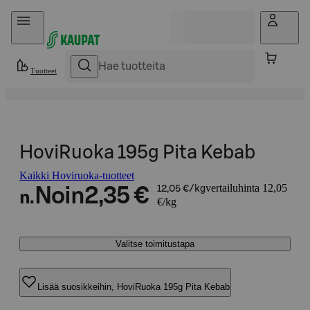
Hyppää sisältöön
Tuotteet
HoviRuoka 195g Pita Kebab
Kaikki Hoviruoka-tuotteet
vertailuhinta 12,05
Noin
2,35 €
12,05 €/kg
n.
€/kg
Valitse toimitustapa
Lisää suosikkeihin, HoviRuoka 195g Pita Kebab