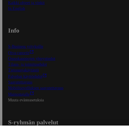
Kaikki ohjeet ja vinkit
In English
Info
S-Business yrityksille
Oiva-raportit
Osuuskauppojen yhteystiedot
Tilaus- ja toimitusehdot
Tietosuojakäytäntö
Palvelun käyttöehdot
Saavutettavuus
Mobiilisovelluksen saavutettavuus
Mainostajalle
Muuta evästeasetuksia
S-ryhmän palvelut