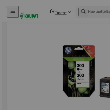
Hyppää sisältöön
Tuotteet