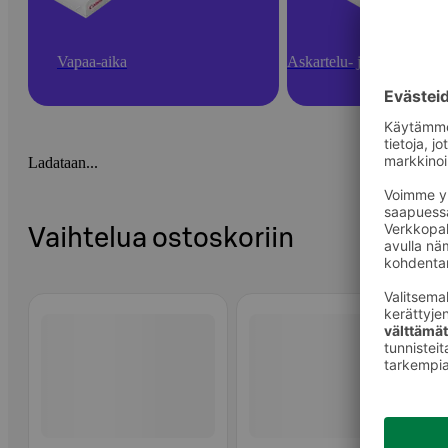
Vapaa-aika
Askartelu- ja toimistotarv
Ladataan...
Vaihtelua ostoskoriin
Ohita listaus