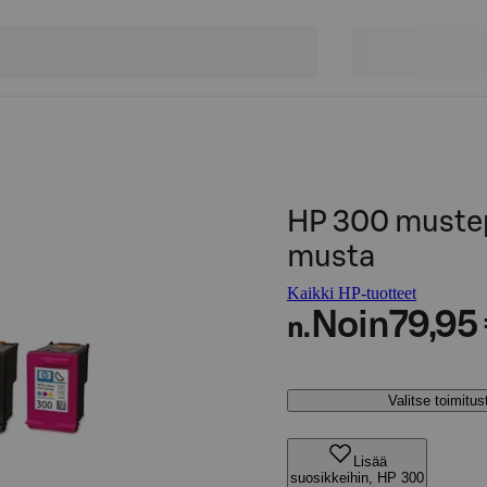
HP 300 mustepa
musta
Kaikki HP-tuotteet
Noin
79,95
n.
Valitse toimitu
Lisää
suosikkeihin, HP 300