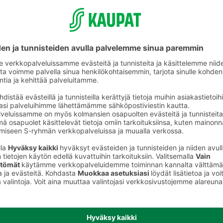
ikkeet
Mustekasetit ja tulostimen musteet