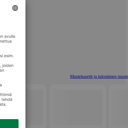
Mustekasetit ja tulostimen muste