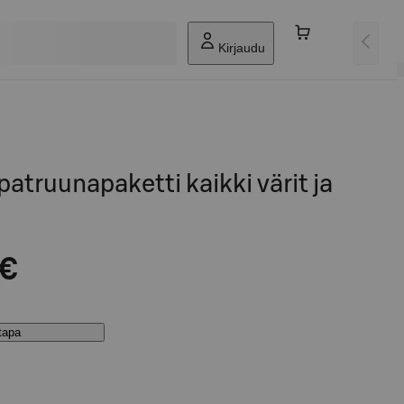
Kirjaudu
truunapaketti kaikki värit ja
 €
stapa