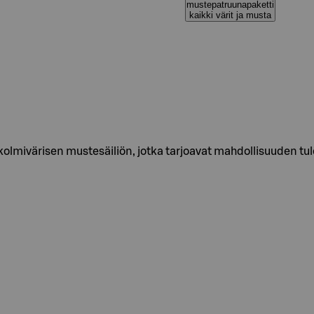
mustepatruunapaketti
kaikki värit ja musta
lmivärisen mustesäiliön, jotka tarjoavat mahdollisuuden tulo