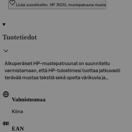
Lisää suosikkeihin, HP 302XL mustepatruuna musta
Tuotetiedot
Alkuperäiset HP-mustepatruunat on suunniteltu
varmistamaan, että HP-tulostimesi tuottaa jatkuvasti
terävää mustaa tekstiä sekä upeita värikuvia ja…
Valmistusmaa
Kiina
EAN