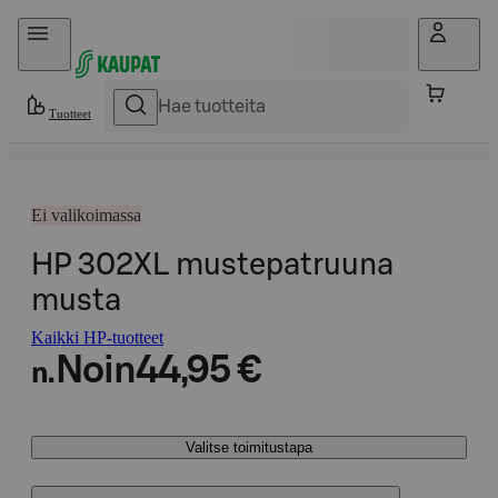
Hyppää sisältöön
Tuotteet
Ei valikoimassa
HP 302XL mustepatruuna
musta
Kaikki HP-tuotteet
Noin
44,95 €
n.
Valitse toimitustapa