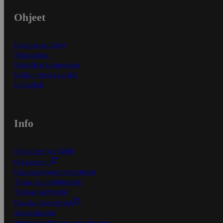
Ohjeet
Ensitilaajan ohjeet
Näin maksat
Näin tilaat ja muokkaat
Kaikki ohjeet ja vinkit
In English
Info
S-Business yrityksille
Oiva-raportit
Osuuskauppojen yhteystiedot
Tilaus- ja toimitusehdot
Tietosuojakäytäntö
Palvelun käyttöehdot
Saavutettavuus
Mobiilisovelluksen saavutettavuus