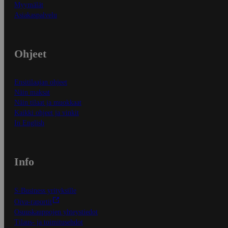
Myymälät
Asiakaspalvelu
Ohjeet
Ensitilaajan ohjeet
Näin maksat
Näin tilaat ja muokkaat
Kaikki ohjeet ja vinkit
In English
Info
S-Business yrityksille
Oiva-raportit
Osuuskauppojen yhteystiedot
Tilaus- ja toimitusehdot