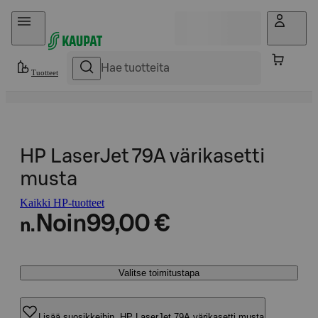
Hyppää sisältöön
Tuotteet
HP LaserJet 79A värikasetti
musta
Kaikki HP-tuotteet
Noin
99,00 €
n.
Valitse toimitustapa
Lisää suosikkeihin, HP LaserJet 79A värikasetti musta