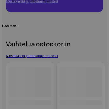
Mustekasetit ja tulostimen musteet
Ladataan...
Vaihtelua ostoskoriin
Mustekasetit ja tulostimen musteet
Ohita listaus