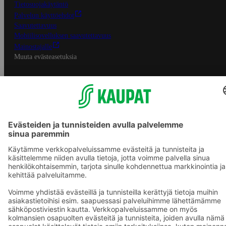
Tietosuojakäytäntö
Palvelun käyttöehdot
Saavutettavuus
Mobiilisovelluksen saavutettavuus
Mainostajalle
Muuta evästeasetuksia
S-ryhmän palvelut
S-ryhmä
Asiakasomistajuus
Yhteishyvä Ruoka -sovellus
S-ostoslista -sovellus
Prisma.fi
Sokos.fi
S-Pankki
Yhteishyvä
Sokos Hotels
Raflaamo