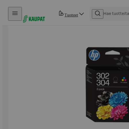
Hyppää sisältöön
Tuotteet