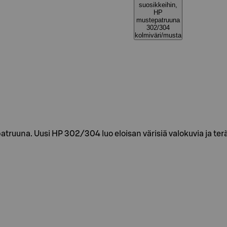
suosikkeihin,
HP
mustepatruuna
302/304
kolmiväri/musta
ruuna. Uusi HP 302/304 luo eloisan värisiä valokuvia ja teräv