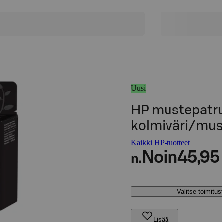
Uusi
HP mustepatr
kolmiväri/mus
Kaikki HP-tuotteet
Noin
45,95
n.
Valitse toimitu
Lisää