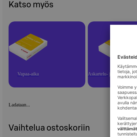
Katso myös
Vapaa-aika
Askartelu- ja toimistotarv
Ladataan...
Vaihtelua ostoskoriin