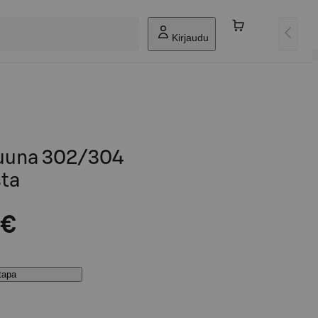
Kirjaudu
uuna 302/304
ta
 €
stapa