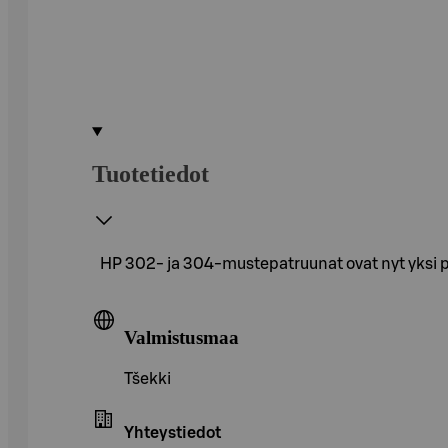
Tuotetiedot
HP 302- ja 304-mustepatruunat ovat nyt yksi pat
Valmistusmaa
Tšekki
Yhteystiedot