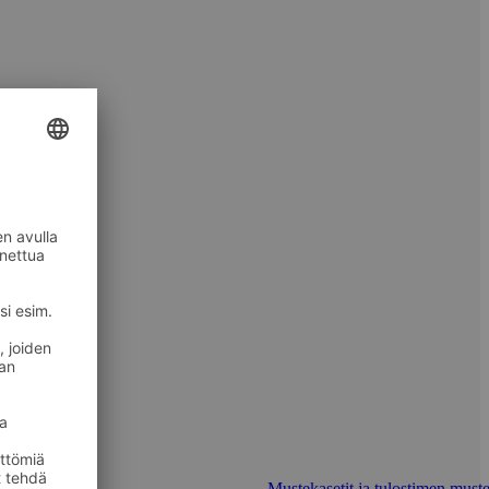
Mustekasetit ja tulostimen muste