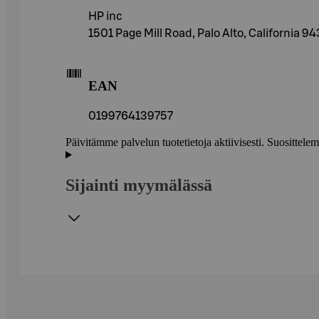
HP inc
1501 Page Mill Road, Palo Alto, California 9
EAN
0199764139757
Päivitämme palvelun tuotetietoja aktiivisesti. Suositte
Sijainti myymälässä