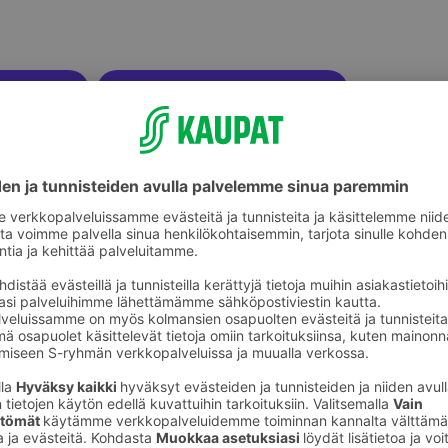
ikkeet
Mustekasetit ja tulostimen musteet