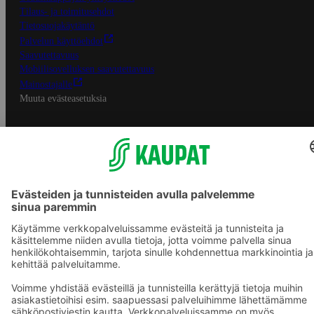
Tilaus- ja toimitusehdot
Tietosuojakäytäntö
Palvelun käyttöehdot
Saavutettavuus
Mobiilisovelluksen saavutettavuus
Mainostajalle
Muuta evästeasetuksia
S-ryhmän palvelut
S-ryhmä
Asiakasomistajuus
Yhteishyvä Ruoka -sovellus
S-ostoslista -sovellus
Prisma.fi
Sokos.fi
S-Pankki
Yhteishyvä