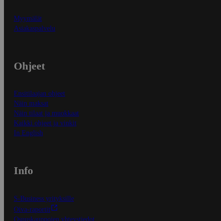
Myymälät
Asiakaspalvelu
Ohjeet
Ensitilaajan ohjeet
Näin maksat
Näin tilaat ja muokkaat
Kaikki ohjeet ja vinkit
In English
Info
S-Business yrityksille
Oiva-raportit
Osuuskauppojen yhteystiedot