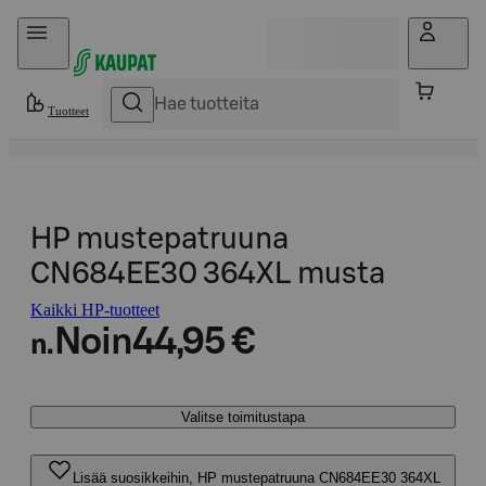
Hyppää sisältöön
Tuotteet
HP mustepatruuna
CN684EE30 364XL musta
Kaikki HP-tuotteet
Noin
44,95 €
n.
Valitse toimitustapa
Lisää suosikkeihin, HP mustepatruuna CN684EE30 364XL