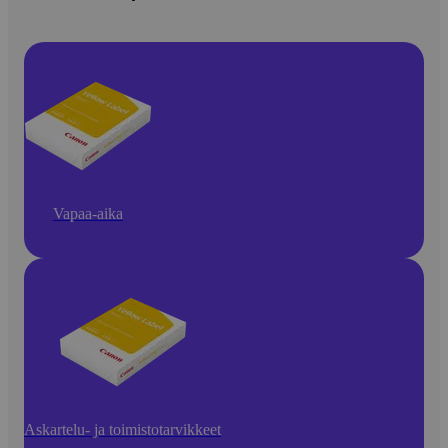
Vapaa-aika
Askartelu- ja toimistotarvikkeet