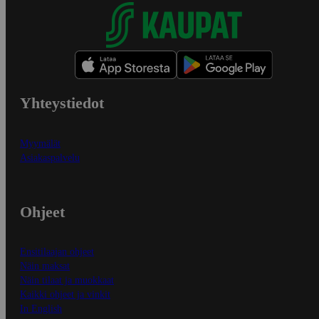
Yhteystiedot
Myymälät
Asiakaspalvelu
Ohjeet
Ensitilaajan ohjeet
Näin maksat
Näin tilaat ja muokkaat
Kaikki ohjeet ja vinkit
In English