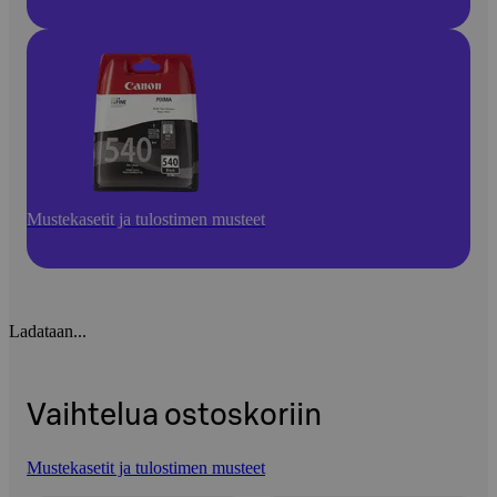
Mustekasetit ja tulostimen musteet
Ladataan...
Vaihtelua ostoskoriin
Mustekasetit ja tulostimen musteet
Ohita listaus