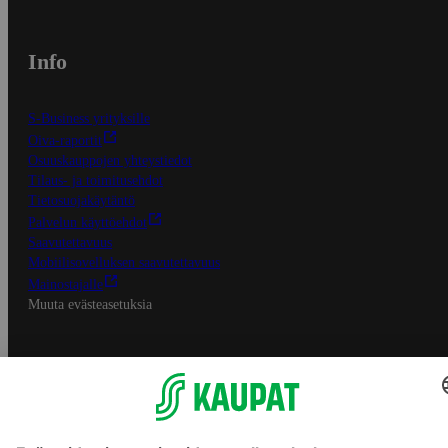
Info
S-Business yrityksille
Oiva-raportit
Osuuskauppojen yhteystiedot
Tilaus- ja toimitusehdot
Tietosuojakäytäntö
Palvelun käyttöehdot
Saavutettavuus
Mobiilisovelluksen saavutettavuus
Mainostajalle
Muuta evästeasetuksia
S-ryhmän palvelut
S-ryhmä