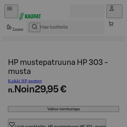
Hyppää sisältöön
Tuotteet
HP mustepatruuna HP 303 -
musta
Kaikki HP-tuotteet
Noin
29,95 €
n.
Valitse toimitustapa
Lisää suosikkeihin, HP mustepatruuna HP 303 - musta