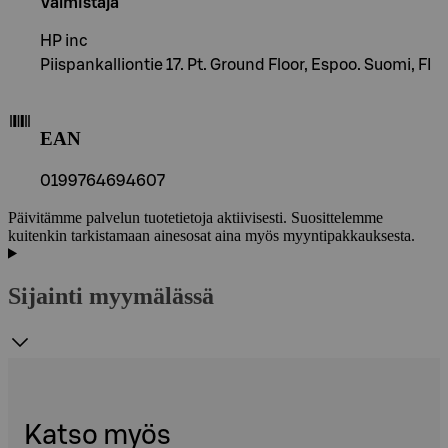
Valmistaja
HP inc
Piispankalliontie 17. Pt. Ground Floor, Espoo. Suomi, FI
EAN
0199764694607
Päivitämme palvelun tuotetietoja aktiivisesti. Suosittelemme
kuitenkin tarkistamaan ainesosat aina myös myyntipakkauksesta.
Sijainti myymälässä
Katso myös